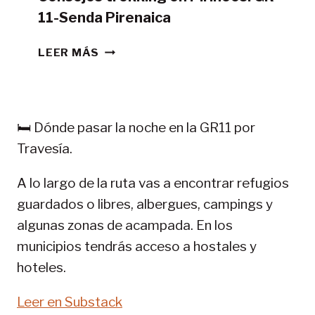
11-Senda Pirenaica
CONSEJOS
LEER MÁS
TREKKING
EN
PIRINEOS:
GR
🛏️ Dónde pasar la noche en la GR11 por
11-
Travesía.
SENDA
PIRENAICA
A lo largo de la ruta vas a encontrar refugios
guardados o libres, albergues, campings y
algunas zonas de acampada. En los
municipios tendrás acceso a hostales y
hoteles.
Leer en Substack