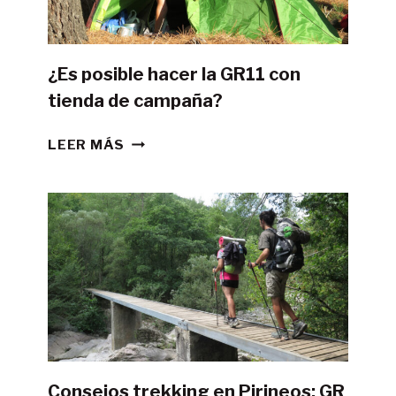
¿Es posible hacer la GR11 con
tienda de campaña?
¿ES
LEER MÁS
POSIBLE
HACER
LA
GR11
CON
TIENDA
DE
CAMPAÑA?
Consejos trekking en Pirineos: GR