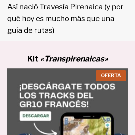
Así nació Travesía Pirenaica (y por
qué hoy es mucho más que una
guía de rutas)
Kit
«Transpirenaicas»
P
OFERTA
R
O
D
U
C
T
O
E
N
O