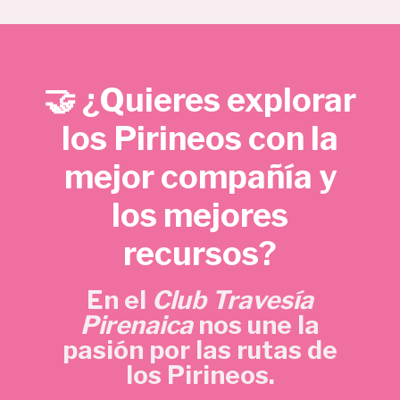
e
e
€
c
c
.
i
i
o
o
🤝 ¿Quieres explorar
o
a
r
c
los Pirineos con la
i
t
mejor compañía y
g
u
i
a
los mejores
n
l
a
e
recursos?
l
s
e
:
En el
Club Travesía
r
5
Pirenaica
nos une la
a
,
pasión por las rutas de
:
7
los Pirineos.
1
0