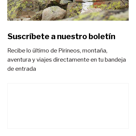
t
r
a
Suscríbete a nuestro boletín
d
a
Recibe lo último de Pirineos, montaña,
s
aventura y viajes directamente en tu bandeja
de entrada