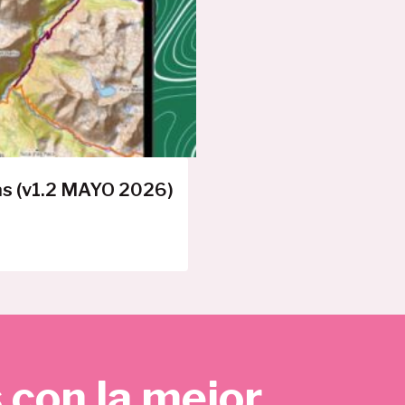
E
R
T
A
as (v1.2 MAYO 2026)
 con la mejor