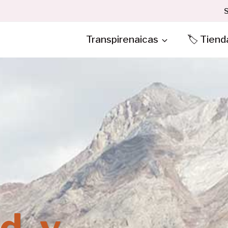
S
Transpirenaicas
🏷️ Tiend