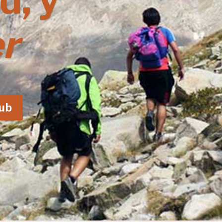
d, y
r
lub