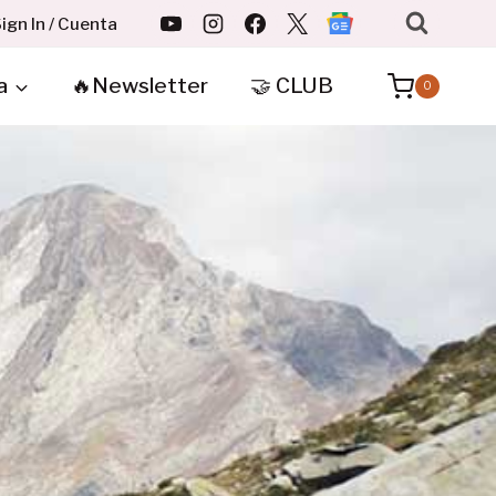
ign In / Cuenta
a
🔥Newsletter
🤝 CLUB
0