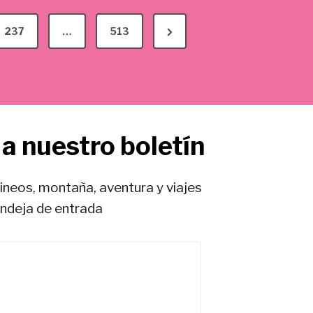
N
237
…
513
e
x
t
P
a nuestro boletín
a
g
e
rineos, montaña, aventura y viajes
andeja de entrada