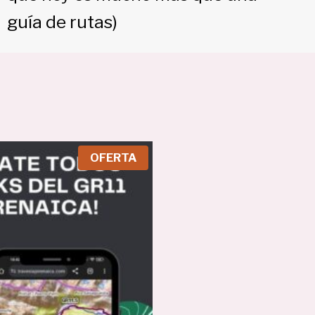
guía de rutas)
P
OFERTA
R
O
D
U
C
T
O
E
N
O
F