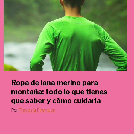
Ropa de lana merino para
montaña: todo lo que tienes
que saber y cómo cuidarla
Por
Travesía Pirenaica