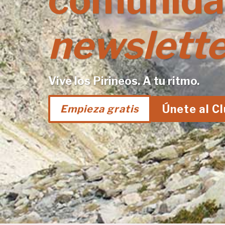
comunida
newslette
Vive los Pirineos. A tu ritmo.
Únete al C
Empieza gratis