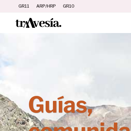
Saltar
GR11
ARP/HRP
GR10
al
contenido
Guías,