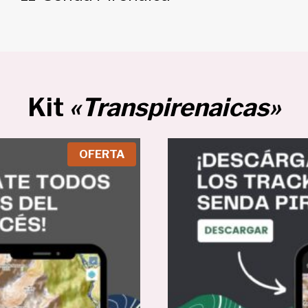
Kit
«Transpirenaicas»
P
OFERTA
R
O
D
U
C
T
O
E
N
O
F