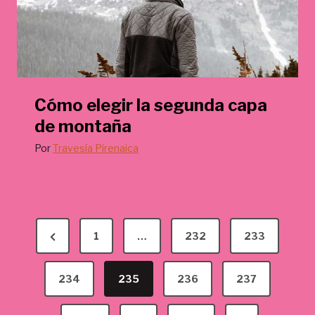
Cómo elegir la segunda capa
de montaña
Por
Travesía Pirenaica
P
P
1
…
232
233
a
r
g
e
234
235
236
237
v
i