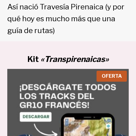
Así nació Travesía Pirenaica (y por
qué hoy es mucho más que una
guía de rutas)
Kit
«Transpirenaicas»
P
OFERTA
R
O
D
U
C
T
O
E
N
O