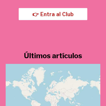
5
,
€
0
.
👉 Entra al Club
0
€
.
Últimos artículos