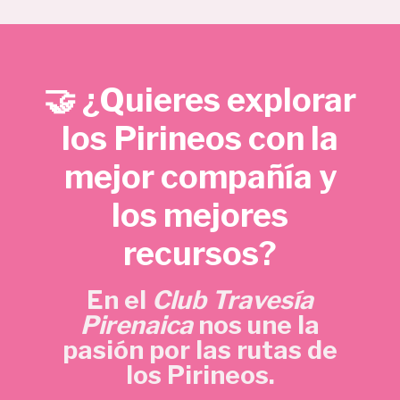
e
e
€
c
c
.
i
i
o
o
🤝 ¿Quieres explorar
o
a
r
c
los Pirineos con la
i
t
mejor compañía y
g
u
i
a
los mejores
n
l
a
e
recursos?
l
s
e
:
En el
Club Travesía
r
5
Pirenaica
nos une la
a
,
pasión por las rutas de
:
7
los Pirineos.
1
0