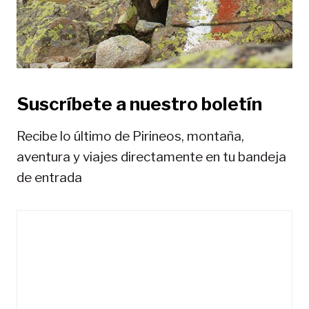
r
a
d
a
Suscríbete a nuestro boletín
s
Recibe lo último de Pirineos, montaña,
aventura y viajes directamente en tu bandeja
de entrada