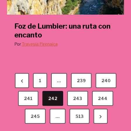
Foz de Lumbier: una ruta con
encanto
Por
Travesía Pirenaica
P
P
1
…
239
240
a
r
g
e
241
242
243
244
v
i
N
245
…
513
i
n
e
o