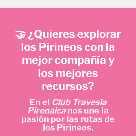
e
e
€
c
c
.
i
i
o
o
🤝 ¿Quieres explorar
o
a
r
c
los Pirineos con la
i
t
mejor compañía y
g
u
i
a
los mejores
n
l
a
e
recursos?
l
s
e
:
En el
Club Travesía
r
5
Pirenaica
nos une la
a
,
pasión por las rutas de
:
7
los Pirineos.
1
0