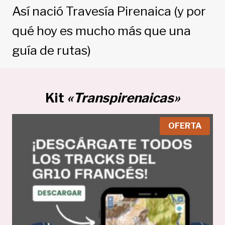
Así nació Travesía Pirenaica (y por
qué hoy es mucho más que una
guía de rutas)
Kit
«Transpirenaicas»
P
OFERTA
R
O
D
U
C
T
O
E
N
O