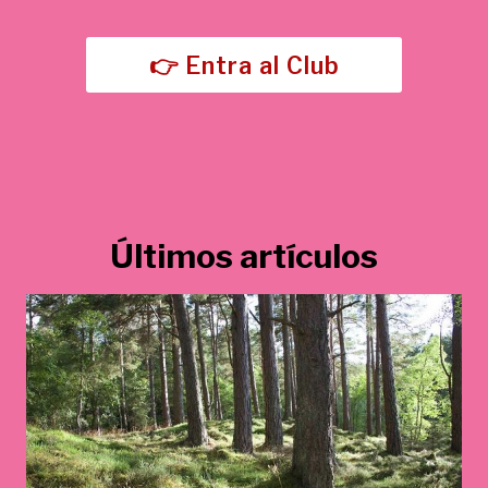
5
,
€
0
.
👉 Entra al Club
0
€
.
Últimos artículos