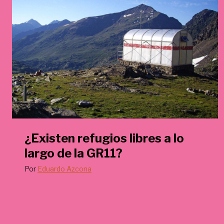
€
.
¿Existen refugios libres a lo
largo de la GR11?
Por
Eduardo Azcona