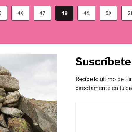
5
46
47
48
49
50
5
Suscríbete 
Recibe lo último de Pi
directamente en tu b