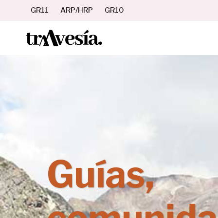
Saltar
GR11
ARP/HRP
GR10
al
contenido
Guías,