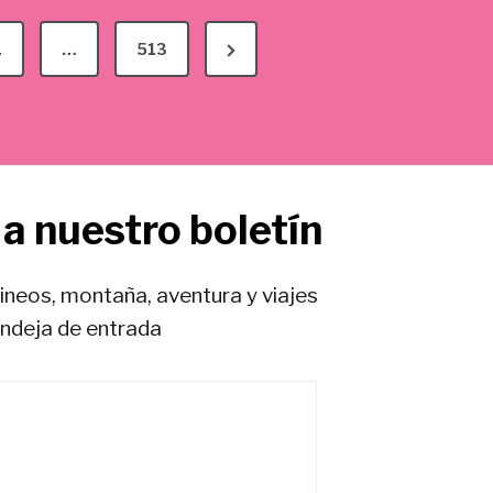
N
1
…
513
e
x
t
P
a nuestro boletín
a
g
e
rineos, montaña, aventura y viajes
andeja de entrada