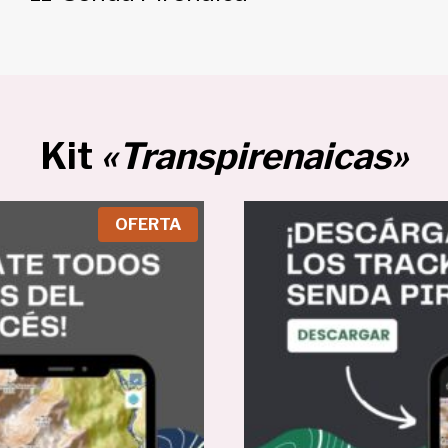
Kit
«Transpirenaicas»
P
OFERTA
R
O
D
U
C
T
O
E
N
O
F