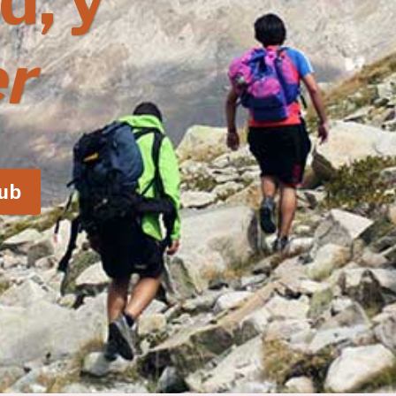
d, y
r
lub