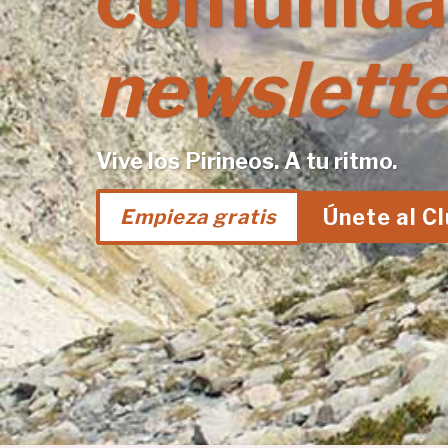
comunida
newslette
Vive los Pirineos. A tu ritmo.
Únete al C
Empieza gratis