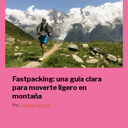
€
.
Fastpacking: una guía clara
para moverte ligero en
montaña
Por
Eduardo Azcona