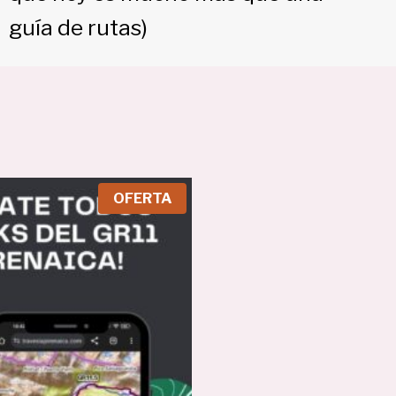
guía de rutas)
P
OFERTA
R
O
D
U
C
T
O
E
N
O
F