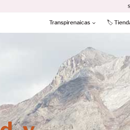
S
Transpirenaicas
🏷️ Tiend