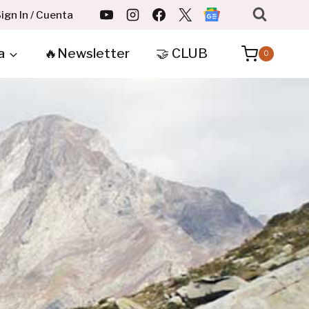
ign In / Cuenta
a
🔥Newsletter
🤝 CLUB
0