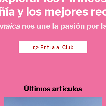
o
a
ía y los mejores re
r
c
i
t
g
u
enaica
nos une la pasión por la
i
a
n
l
a
e
l
s
👉 Entra al Club
e
:
r
5
a
,
:
7
1
0
5
Últimos artículos
,
€
0
.
0