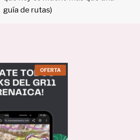
guía de rutas)
P
OFERTA
R
O
D
U
C
T
O
E
N
O
F