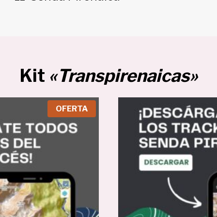
Kit
«Transpirenaicas»
P
OFERTA
R
O
D
U
C
T
O
E
N
O
F