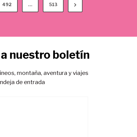
N
492
…
513
e
x
t
P
a nuestro boletín
a
g
e
rineos, montaña, aventura y viajes
andeja de entrada