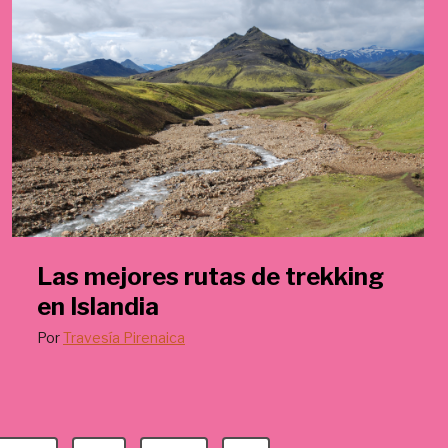
Las mejores rutas de trekking
en Islandia
Por
Travesía Pirenaica