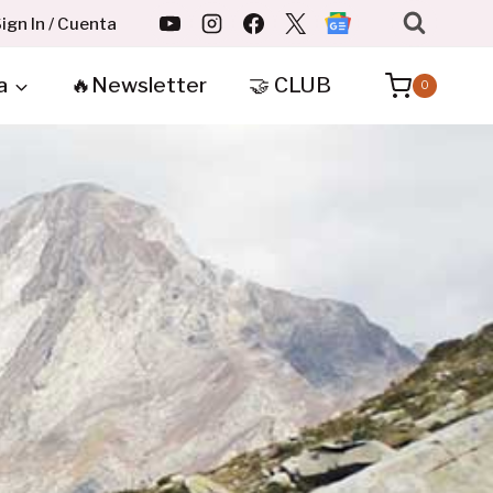
ign In / Cuenta
a
🔥Newsletter
🤝 CLUB
0