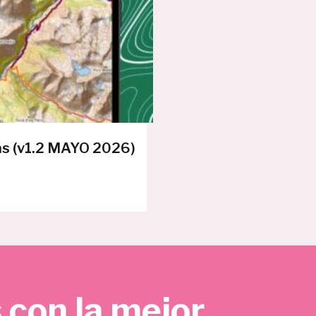
E
R
T
A
as (v1.2 MAYO 2026)
 con la mejor