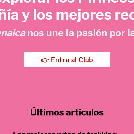
o
a
ía y los mejores re
r
c
i
t
g
u
enaica
nos une la pasión por la
i
a
n
l
a
e
l
s
👉 Entra al Club
e
:
r
5
a
,
:
7
1
0
5
Últimos artículos
,
€
0
.
0