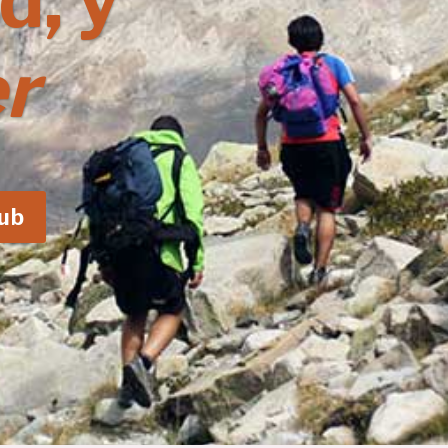
d, y
r
lub