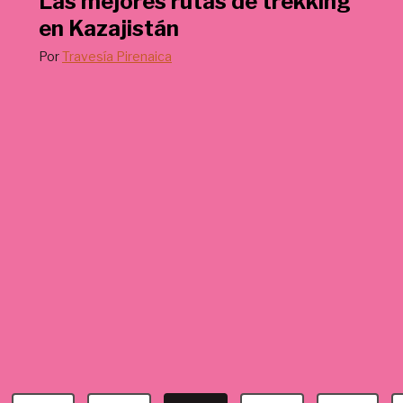
Las mejores rutas de trekking
€
en Kazajistán
.
Por
Travesía Pirenaica