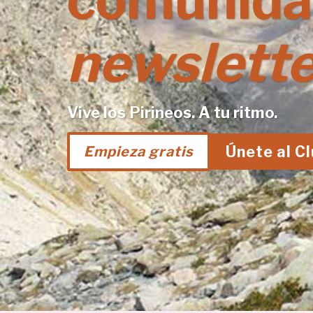
comunida
newslette
Vive los Pirineos. A tu ritmo.
Únete al C
Empieza gratis