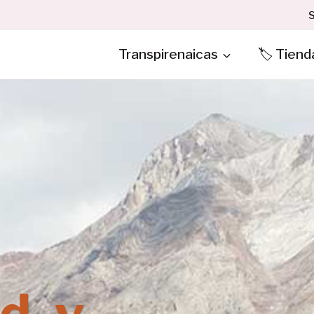
S
Transpirenaicas
🏷️ Tiend