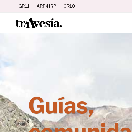
Saltar
GR11
ARP/HRP
GR10
al
contenido
Guías,