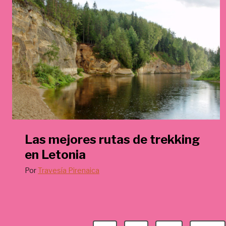
€
.
Las mejores rutas de trekking
en Letonia
Por
Travesía Pirenaica