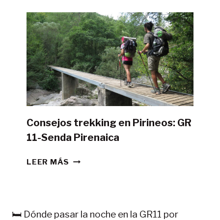
HACER
LA
GR11
CON
TIENDA
DE
CAMPAÑA?
Consejos trekking en Pirineos: GR
11-Senda Pirenaica
CONSEJOS
LEER MÁS
TREKKING
EN
PIRINEOS:
GR
🛏️ Dónde pasar la noche en la GR11 por
11-