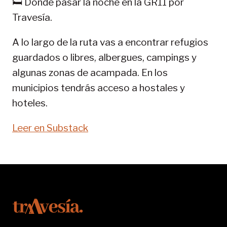
🛏️ Dónde pasar la noche en la GR11 por
11-
Travesía.
SENDA
PIRENAICA
A lo largo de la ruta vas a encontrar refugios
guardados o libres, albergues, campings y
algunas zonas de acampada. En los
municipios tendrás acceso a hostales y
hoteles.
Leer en Substack