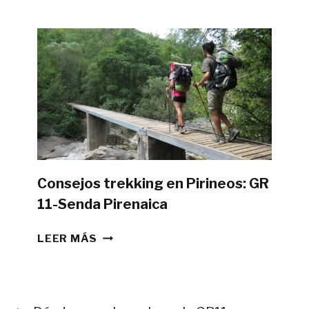
POSIBLE
HACER
LA
GR11
CON
TIENDA
DE
CAMPAÑA?
Consejos trekking en Pirineos: GR
11-Senda Pirenaica
CONSEJOS
LEER MÁS
TREKKING
EN
PIRINEOS:
GR