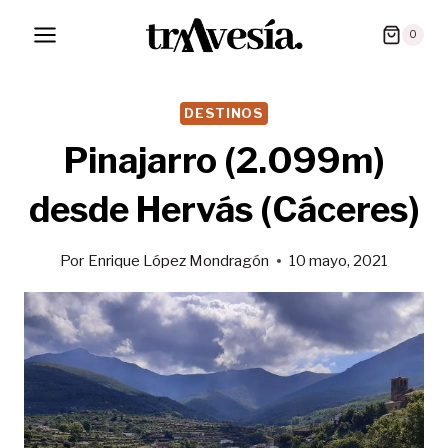
Saltar
0
al
contenido
DESTINOS
Pinajarro (2.099m)
desde Hervás (Cáceres)
Por
Enrique López Mondragón
10 mayo, 2021