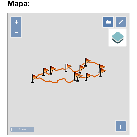
M
apa: