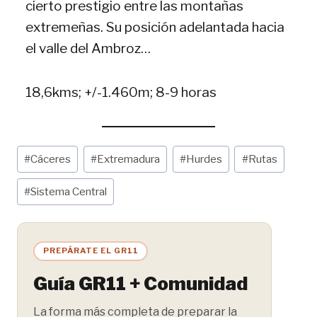
cierto prestigio entre las montañas
extremeñas. Su posición adelantada hacia
el valle del Ambroz…
18,6kms; +/-1.460m; 8-9 horas
Etiquetas
#
Cáceres
#
Extremadura
#
Hurdes
#
Rutas
de
la
#
Sistema Central
entrada:
PREPÁRATE EL GR11
Guía GR11 + Comunidad
La forma más completa de preparar la