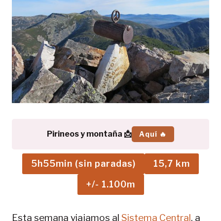
Pirineos y montaña 📩
Aquí 🔥
5h55min (sin paradas)
15,7 km
+/- 1.100m
Esta semana viajamos al
Sistema Central
, a