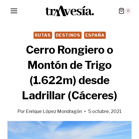
Saltar
0
al
contenido
RUTAS
DESTINOS
ESPAÑA
Cerro Rongiero o
Montón de Trigo
(1.622m) desde
Ladrillar (Cáceres)
Por
Enrique López Mondragón
5 octubre, 2021