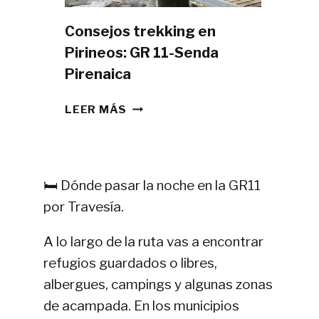
Consejos trekking en
Pirineos: GR 11-Senda
Pirenaica
CONSEJOS
LEER MÁS
TREKKING
EN
PIRINEOS:
GR
🛏️ Dónde pasar la noche en la GR11
11-
por Travesía.
SENDA
PIRENAICA
A lo largo de la ruta vas a encontrar
refugios guardados o libres,
albergues, campings y algunas zonas
de acampada. En los municipios