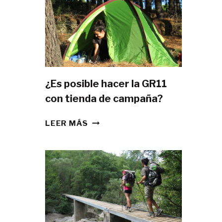
¿Es posible hacer la GR11
con tienda de campaña?
¿ES
LEER MÁS
POSIBLE
HACER
LA
GR11
CON
TIENDA
DE
CAMPAÑA?