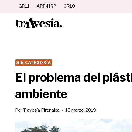
Saltar
GR11
ARP/HRP
GR10
al
contenido
SIN CATEGORÍA
El problema del plást
ambiente
Por
Travesía Pirenaica
15 marzo, 2019