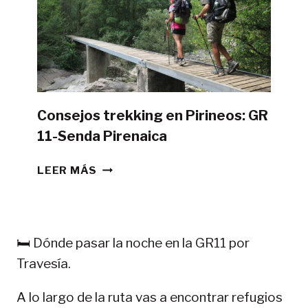
CON
TIENDA
DE
CAMPAÑA?
Consejos trekking en Pirineos: GR
11-Senda Pirenaica
CONSEJOS
LEER MÁS
TREKKING
EN
PIRINEOS:
GR
🛏️ Dónde pasar la noche en la GR11 por
11-
Travesía.
SENDA
PIRENAICA
A lo largo de la ruta vas a encontrar refugios