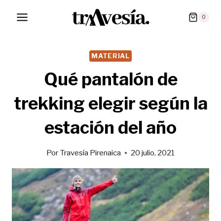
Saltar
0
al
contenido
MATERIAL
Qué pantalón de
trekking elegir según la
estación del año
Por
Travesía Pirenaica
20 julio, 2021