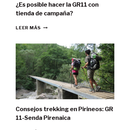
¿Es posible hacer la GR11 con
tienda de campaña?
¿ES
LEER MÁS
POSIBLE
HACER
LA
GR11
CON
TIENDA
DE
CAMPAÑA?
Consejos trekking en Pirineos: GR
11-Senda Pirenaica