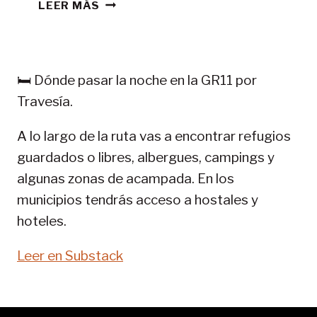
CONSEJOS
LEER MÁS
TREKKING
EN
PIRINEOS:
GR
🛏️ Dónde pasar la noche en la GR11 por
11-
Travesía.
SENDA
PIRENAICA
A lo largo de la ruta vas a encontrar refugios
guardados o libres, albergues, campings y
algunas zonas de acampada. En los
municipios tendrás acceso a hostales y
hoteles.
Leer en Substack