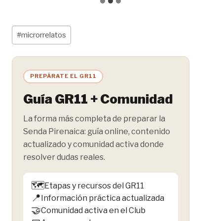
Etiquetas
#
microrrelatos
de
la
entrada:
PREPÁRATE EL GR11
Guía GR11 + Comunidad
La forma más completa de preparar la
Senda Pirenaica: guía online, contenido
actualizado y comunidad activa donde
resolver dudas reales.
🗺️
Etapas y recursos del GR11
📍
Información práctica actualizada
🤝
Comunidad activa en el Club