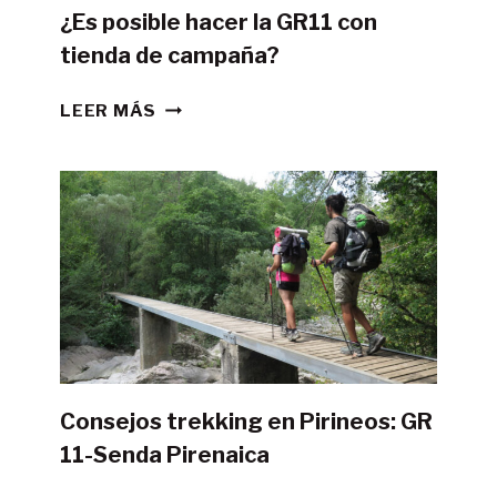
¿Es posible hacer la GR11 con
tienda de campaña?
¿ES
LEER MÁS
POSIBLE
HACER
LA
GR11
CON
TIENDA
DE
CAMPAÑA?
Consejos trekking en Pirineos: GR
11-Senda Pirenaica