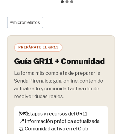
Etiquetas
#
microrrelatos
de
la
entrada:
PREPÁRATE EL GR11
Guía GR11 + Comunidad
La forma más completa de preparar la
Senda Pirenaica: guía online, contenido
actualizado y comunidad activa donde
resolver dudas reales.
🗺️
Etapas y recursos del GR11
📍
Información práctica actualizada
🤝
Comunidad activa en el Club