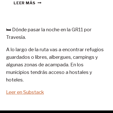
CONSEJOS
LEER MÁS
TREKKING
EN
PIRINEOS:
GR
🛏️ Dónde pasar la noche en la GR11 por
11-
Travesía.
SENDA
PIRENAICA
A lo largo de la ruta vas a encontrar refugios
guardados o libres, albergues, campings y
algunas zonas de acampada. En los
municipios tendrás acceso a hostales y
hoteles.
Leer en Substack