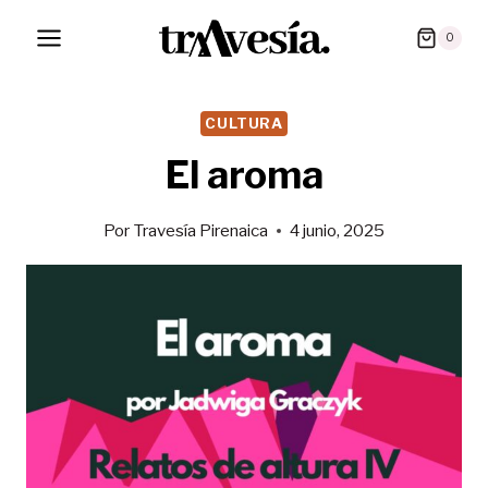
Saltar
0
al
contenido
CULTURA
El aroma
Por
Travesía Pirenaica
4 junio, 2025