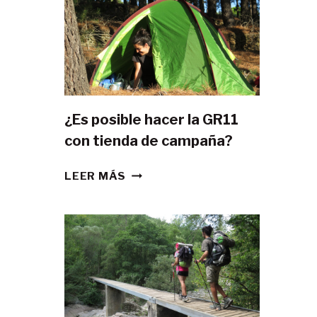
¿Es posible hacer la GR11
con tienda de campaña?
¿ES
LEER MÁS
POSIBLE
HACER
LA
GR11
CON
TIENDA
DE
CAMPAÑA?