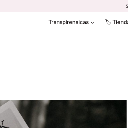
S
Transpirenaicas
🏷️ Tiend
a