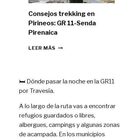
Consejos trekking en
Pirineos: GR 11-Senda
Pirenaica
CONSEJOS
LEER MÁS
TREKKING
EN
PIRINEOS:
GR
🛏️ Dónde pasar la noche en la GR11
11-
por Travesía.
SENDA
PIRENAICA
A lo largo de la ruta vas a encontrar
refugios guardados o libres,
albergues, campings y algunas zonas
de acampada. En los municipios