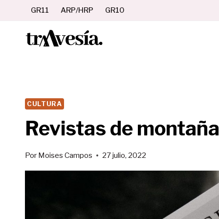
Saltar
GR11
ARP/HRP
GR10
al
contenido
CULTURA
Revistas de montañ
Por
Moises Campos
27 julio, 2022