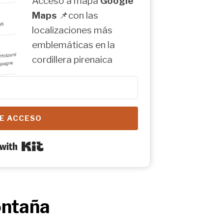
Acceso a mapa
Google
Maps
📌con las
localizaciones más
emblemáticas en la
cordillera pirenaica
E ACCESO
Built with Kit
ontaña