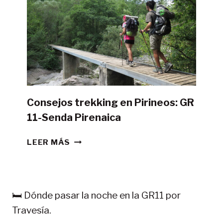
GR11
CON
TIENDA
DE
CAMPAÑA?
Consejos trekking en Pirineos: GR
11-Senda Pirenaica
CONSEJOS
LEER MÁS
TREKKING
EN
PIRINEOS:
GR
🛏️ Dónde pasar la noche en la GR11 por
11-
Travesía.
SENDA