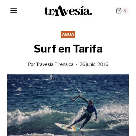
Saltar
0
al
contenido
AGUA
Surf en Tarifa
Por
Travesía Pirenaica
26 junio, 2016