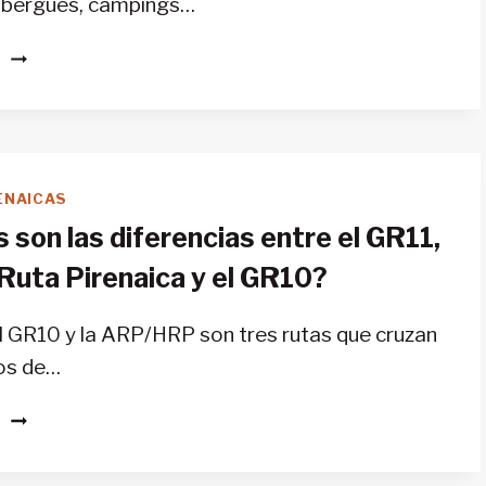
 albergues, campings…
¿DÓNDE
S
PUEDO
ENCONTRAR
ALOJAMIENTO
A
LO
ENAICAS
LARGO
 son las diferencias entre el GR11,
DEL
GR
 Ruta Pirenaica y el GR10?
11?
el GR10 y la ARP/HRP son tres rutas que cruzan
eos de…
¿CUÁLES
S
SON
LAS