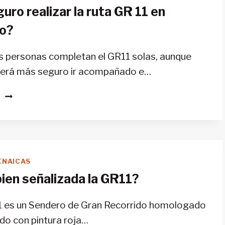
uro realizar la ruta GR 11 en
io?
s personas completan el GR11 solas, aunque
será más seguro ir acompañado e…
¿ES
S
SEGURO
REALIZAR
LA
RUTA
GR
ENAICAS
11
ien señalizada la GR11?
EN
SOLITARIO?
11 es un Sendero de Gran Recorrido homologado
ado con pintura roja…