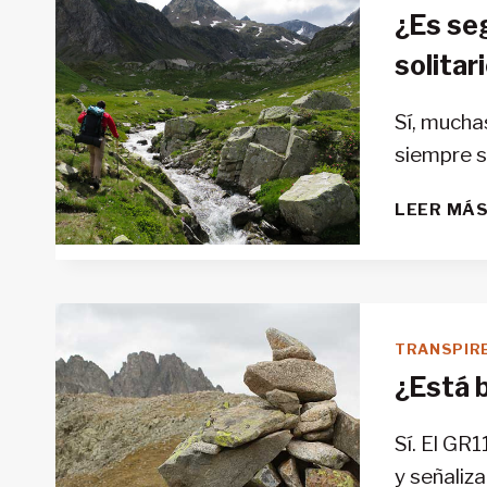
¿Es seg
solitar
Sí, mucha
siempre 
LEER MÁ
TRANSPIR
¿Está b
Sí. El GR
y señaliz