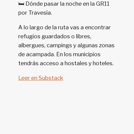
🛏️ Dónde pasar la noche en la GR11
11-
por Travesía.
SENDA
PIRENAICA
A lo largo de la ruta vas a encontrar
refugios guardados o libres,
albergues, campings y algunas zonas
de acampada. En los municipios
tendrás acceso a hostales y hoteles.
Leer en Substack