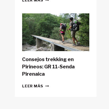
LEER MÁS
POSIBLE
HACER
LA
GR11
CON
TIENDA
DE
CAMPAÑA?
Consejos trekking en
Pirineos: GR 11-Senda
Pirenaica
CONSEJOS
LEER MÁS
TREKKING
EN
PIRINEOS:
GR