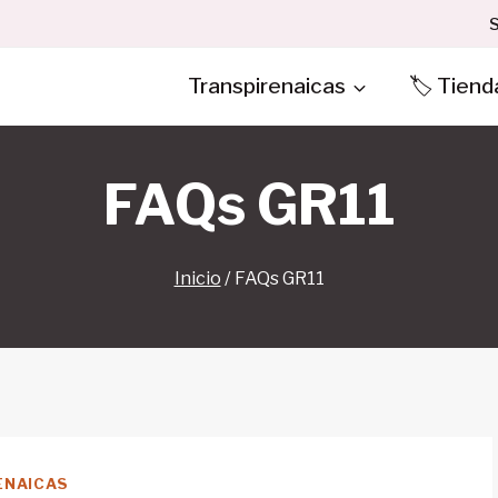
S
Transpirenaicas
🏷️ Tiend
FAQs GR11
Inicio
/
FAQs GR11
ENAICAS