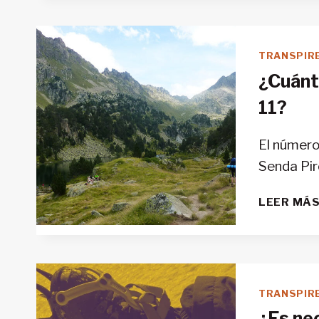
TRANSPIR
¿Cuánto
11?
El número
Senda Pi
LEER MÁ
TRANSPIR
¿Es nec