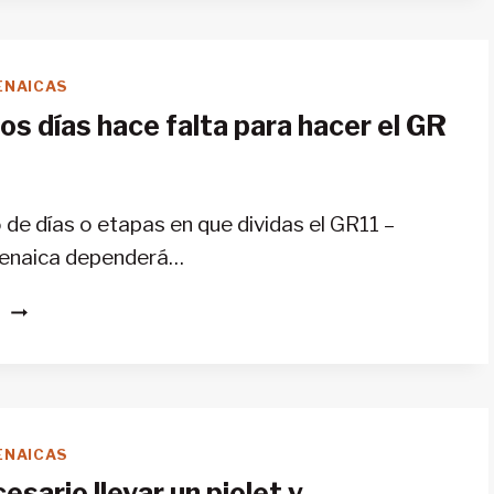
LA
GR11
CON
ENAICAS
TIENDA
s días hace falta para hacer el GR
DE
CAMPAÑA?
 de días o etapas en que dividas el GR11 –
renaica dependerá…
¿CUÁNTOS
S
DÍAS
HACE
FALTA
PARA
HACER
ENAICAS
EL
esario llevar un piolet y
GR