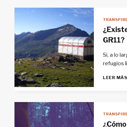
TRANSPIR
¿Existe
GR11?
Si, a lo l
refugios l
LEER MÁ
TRANSPIR
¿Cómo 