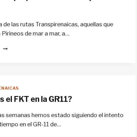
GR11?
a de las rutas Transpirenaicas, aquellas que
s Pirineos de mar a mar, a…
¿CÓMO
S
ME
PREPARO
FÍSICAMENTE
PARA
LA
ENAICAS
GR11?
s el FKT en la GR11?
as semanas hemos estado siguiendo el intento
tiempo en el GR-11 de…