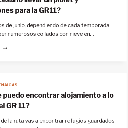
11?
nes para la GR11?
ios de junio, dependiendo de cada temporada,
er numerosos collados con nieve en…
¿ES
S
NECESARIO
LLEVAR
UN
PIOLET
Y
ENAICAS
CRAMPONES
 puedo encontrar alojamiento a lo
PARA
LA
el GR 11?
GR11?
o de la ruta vas a encontrar refugios guardados