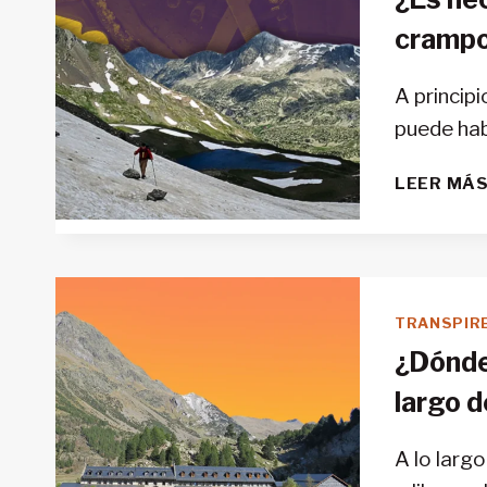
crampo
A princip
puede hab
LEER MÁ
TRANSPIR
¿Dónde
largo d
A lo larg