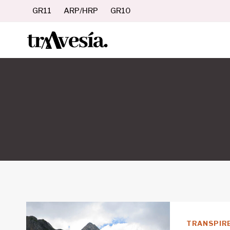
Saltar
GR11
ARP/HRP
GR10
al
contenido
TRANSPIR