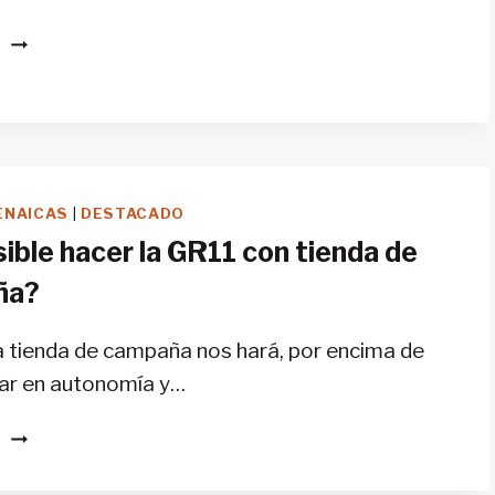
¿ESTÁ
S
BIEN
SEÑALIZADA
LA
GR11?
ENAICAS
|
DESTACADO
ible hacer la GR11 con tienda de
ña?
a tienda de campaña nos hará, por encima de
ar en autonomía y…
¿ES
S
POSIBLE
HACER