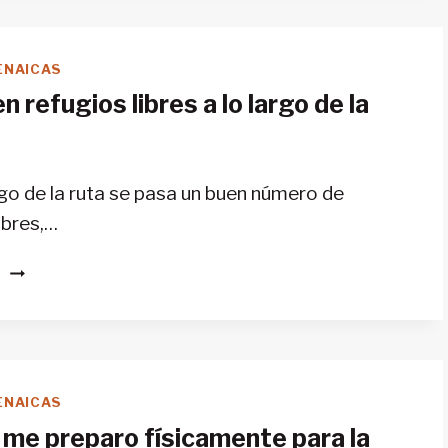
DIFERENCIAS
ENTRE
EL
ENAICAS
GR11,
n refugios libres a lo largo de la
LA
ALTA
RUTA
PIRENAICA
argo de la ruta se pasa un buen número de
Y
ibres,…
EL
GR10?
¿EXISTEN
S
REFUGIOS
LIBRES
A
LO
LARGO
ENAICAS
DE
me preparo físicamente para la
LA