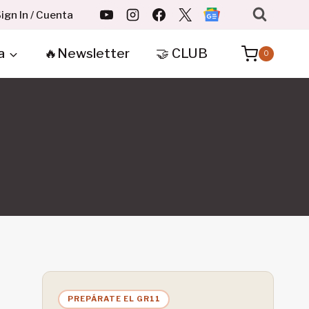
ign In / Cuenta
a
🔥Newsletter
🤝 CLUB
0
PREPÁRATE EL GR11