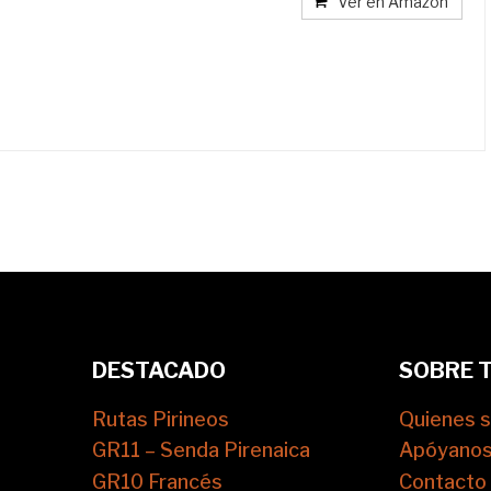
Ver en Amazon
DESTACADO
SOBRE 
Rutas Pirineos
Quienes 
GR11 – Senda Pirenaica
Apóyano
GR10 Francés
Contacto