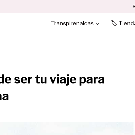
S
Transpirenaicas
🏷️ Tiend
e ser tu viaje para
na