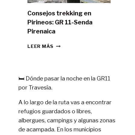
Consejos trekking en
Pirineos: GR 11-Senda
Pirenaica
CONSEJOS
LEER MÁS
TREKKING
EN
PIRINEOS:
GR
🛏️ Dónde pasar la noche en la GR11
11-
por Travesía.
SENDA
PIRENAICA
A lo largo de la ruta vas a encontrar
refugios guardados o libres,
albergues, campings y algunas zonas
de acampada. En los municipios