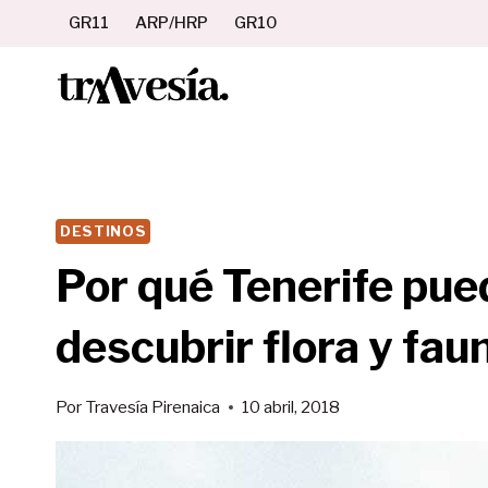
Saltar
GR11
ARP/HRP
GR10
al
contenido
DESTINOS
Por qué Tenerife pued
descubrir flora y fau
Por
Travesía Pirenaica
10 abril, 2018