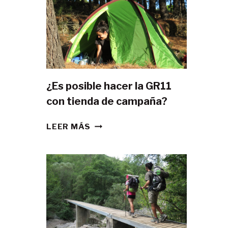
¿Es posible hacer la GR11
con tienda de campaña?
¿ES
LEER MÁS
POSIBLE
HACER
LA
GR11
CON
TIENDA
DE
CAMPAÑA?