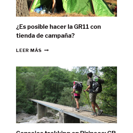
¿Es posible hacer la GR11 con
tienda de campaña?
¿ES
LEER MÁS
POSIBLE
HACER
LA
GR11
CON
TIENDA
DE
CAMPAÑA?