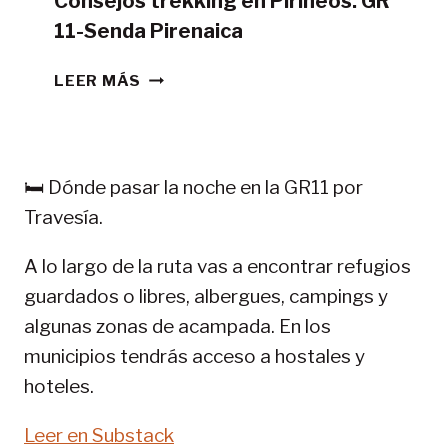
Consejos trekking en Pirineos: GR
11-Senda Pirenaica
CONSEJOS
LEER MÁS
TREKKING
EN
PIRINEOS:
GR
🛏️ Dónde pasar la noche en la GR11 por
11-
Travesía.
SENDA
PIRENAICA
A lo largo de la ruta vas a encontrar refugios
guardados o libres, albergues, campings y
algunas zonas de acampada. En los
municipios tendrás acceso a hostales y
hoteles.
Leer en Substack