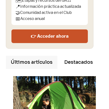
🗺️
Etapas y recursos del GR11
📍
Información práctica actualizada
🤝
Comunidad activa en el Club
📅
Acceso anual
👉 Acceder ahora
Últimos artículos
Destacados