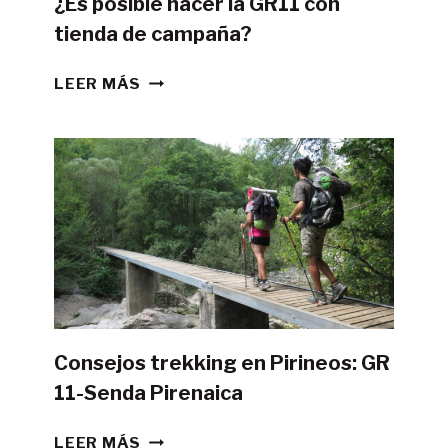
¿Es posible hacer la GR11 con
tienda de campaña?
¿ES
LEER MÁS
POSIBLE
HACER
LA
GR11
CON
TIENDA
DE
CAMPAÑA?
Consejos trekking en Pirineos: GR
11-Senda Pirenaica
CONSEJOS
LEER MÁS