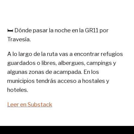
TREKKING
EN
PIRINEOS:
GR
🛏️ Dónde pasar la noche en la GR11 por
11-
Travesía.
SENDA
PIRENAICA
A lo largo de la ruta vas a encontrar refugios
guardados o libres, albergues, campings y
algunas zonas de acampada. En los
municipios tendrás acceso a hostales y
hoteles.
Leer en Substack