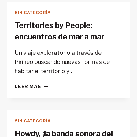
ORDESA
SIN CATEGORÍA
Y
MONTE
Territories by People:
PERDIDO
encuentros de mar a mar
Un viaje exploratorio a través del
Pirineo buscando nuevas formas de
habitar el territorio y…
TERRITORIES
LEER MÁS
BY
PEOPLE:
ENCUENTROS
DE
SIN CATEGORÍA
MAR
A
Howdy, ¡la banda sonora del
MAR