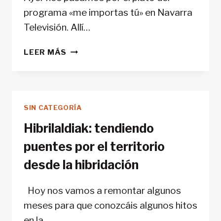
programa «me importas tú» en Navarra
Televisión. Allí…
AYER
LEER MÁS
NOS
PASAMOS
POR
EL
SIN CATEGORÍA
PROGRAMA
«ME
Hibrilaldiak: tendiendo
IMPORTAS
puentes por el territorio
TÚ»
DE
desde la hibridación
NAVARRA
TELEVISIÓN
Hoy nos vamos a remontar algunos
meses para que conozcáis algunos hitos
en la…