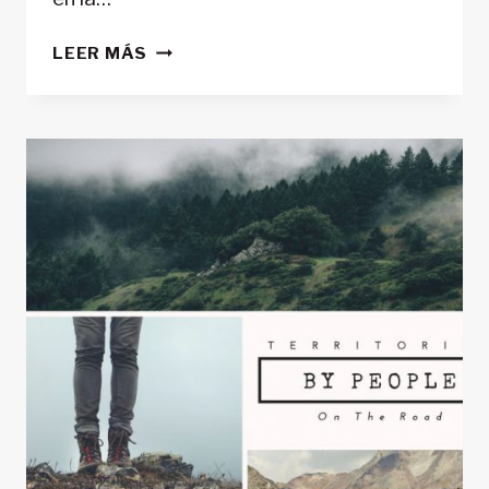
HIBRILALDIAK:
LEER MÁS
TENDIENDO
PUENTES
POR
EL
TERRITORIO
DESDE
LA
HIBRIDACIÓN