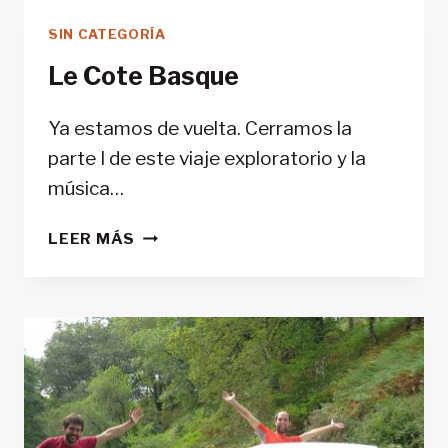
NAVARRA:
SIN CATEGORÍA
EL
PIRINEO
Le Cote Basque
NAVARRO
Ya estamos de vuelta. Cerramos la
parte I de este viaje exploratorio y la
música…
LE
LEER MÁS
COTE
BASQUE