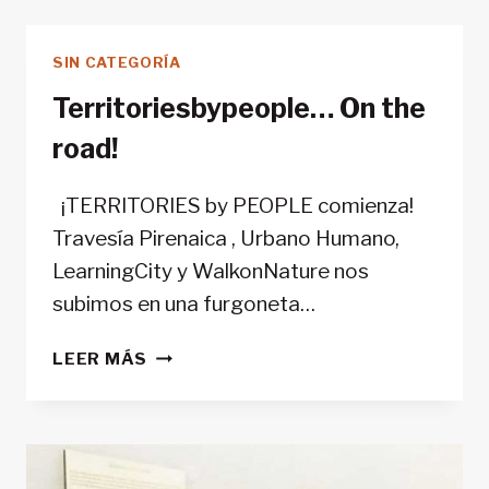
/
30
SIN CATEGORÍA
DÍAS,
15
Territoriesbypeople… On the
LUGARES
road!
Y
10
HISTORIAS
¡TERRITORIES by PEOPLE comienza!
Travesía Pirenaica , Urbano Humano,
LearningCity y WalkonNature nos
subimos en una furgoneta…
TERRITORIESBYPEOPLE…
LEER MÁS
ON
THE
ROAD!