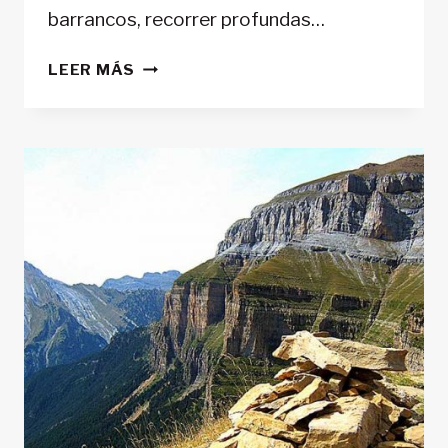
barrancos, recorrer profundas…
DEPORTES
LEER MÁS
DE
AVENTURA
Y
ACTIVIDADES
EN
EL
PARQUE
NATURAL
DE
ORDESA