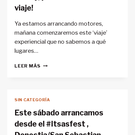
viaje!
Ya estamos arrancando motores,
mañana comenzaremos este ‘viaje’
experiencial que no sabemos a qué
lugares…
HOWDY,
LEER MÁS
¡LA
BANDA
SONORA
DEL
SIN CATEGORÍA
VIAJE!
Este sábado arrancamos
desde el #Itsasfest ,
Donostia/San Sebastian