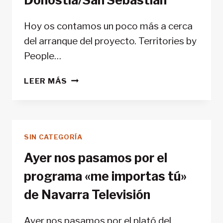
Hoy os contamos un poco más a cerca
del arranque del proyecto. Territories by
People…
ESTE
LEER MÁS
SÁBADO
ARRANCAMOS
DESDE
EL
SIN CATEGORÍA
#ITSASFEST
,
Ayer nos pasamos por el
DONOSTIA/SAN
programa «me importas tú»
SEBASTIAN
de Navarra Televisión
Ayer nos pasamos por el plató del