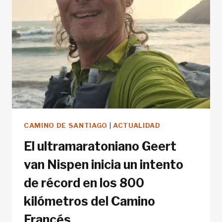
RESERVAS
DE
FORMA
EFICIENTE
CAMINO DE SANTIAGO
|
ACTUALIDAD
El ultramaratoniano Geert
van Nispen inicia un intento
de récord en los 800
kilómetros del Camino
Francés