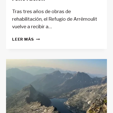
Tras tres años de obras de
rehabilitación, el Refugio de Arrémoulit
vuelve a recibir a…
EL
LEER MÁS
REFUGIO
DE
ARRÉMOULIT
REABRE
SUS
PUERTAS
ESTE
VERANO
DESPUÉS
DE
SU
RENOVACIÓN