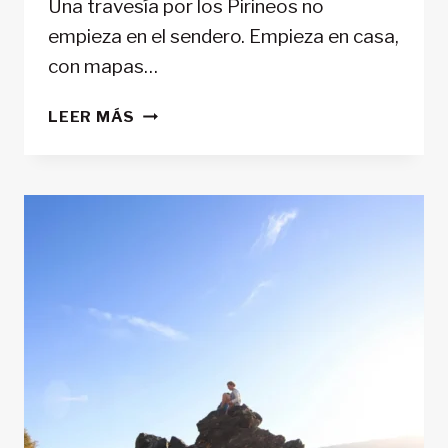
Una travesía por los Pirineos no
empieza en el sendero. Empieza en casa,
con mapas…
CÓMO
LEER MÁS
ORGANIZAR
LA
DOCUMENTACIÓN
DE
UNA
TRAVESÍA
DE
VARIOS
DÍAS
POR
LOS
PIRINEOS