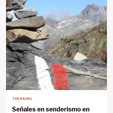
MONTAÑA
DE
ALTA
GAMA
Y
PAGARLO
POCO
A
POCO
TREKKING
Señales en senderismo en