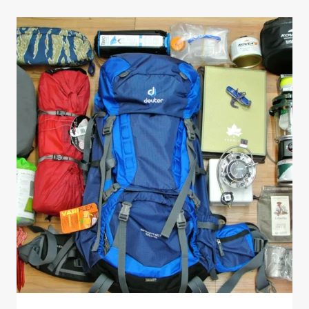
CANTÁBRICO:
37
DÍAS
EN
EL
GR11
EN
SOLITARIO