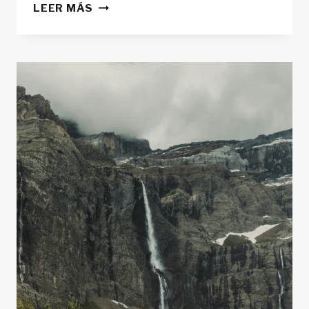
TURISMO
LEER MÁS
ACTIVO
Y
DESCANSO:
CÓMO
PLANIFICAR
TUS
RUTAS
POR
LA
PENÍNSULA
IBÉRICA