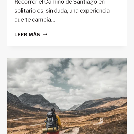
Recorrer el Camino de Santiago en
solitario es, sin duda, una experiencia
que te cambia…
RIESGOS
LEER MÁS
DEL
CAMINO
DE
SANTIAGO
EN
SOLITARIO
Y
CÓMO
EVITARLOS