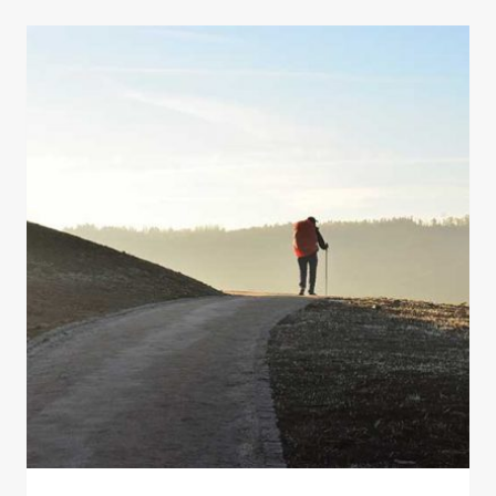
LAS
CUMBRES:
LA
HISTORIA
OCULTA
DE
LA
EDAD
DE
HIELO
ESCRITA
EN
LOS
CIRCOS
PIRENAICOS