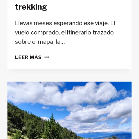
trekking
Llevas meses esperando ese viaje. El
vuelo comprado, el itinerario trazado
sobre el mapa, la…
CÓMO
LEER MÁS
VIAJAR
SIN
ROAMING
EN
2026:
GUÍA
COMPLETA
PARA
USAR
ESIM
EN