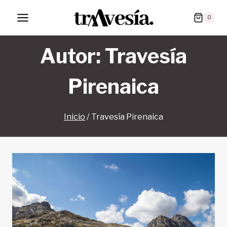
Saltar
0
al
contenido
Autor: Travesía
Pirenaica
Inicio
/
Travesía Pirenaica