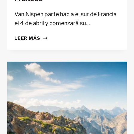
Van Nispen parte hacia el sur de Francia
el 4 de abril y comenzará su…
EL
LEER MÁS
ULTRAMARATONIANO
GEERT
VAN
NISPEN
INICIA
UN
INTENTO
DE
RÉCORD
EN
LOS
800
KILÓMETROS