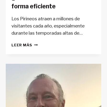
forma eficiente
Los Pirineos atraen a millones de
visitantes cada año, especialmente
durante las temporadas altas de…
TEMPORADA
LEER MÁS
ALTA
EN
LOS
PIRINEOS:
CÓMO
LOS
ALOJAMIENTOS
DE
MONTAÑA
GESTIONAN
LAS