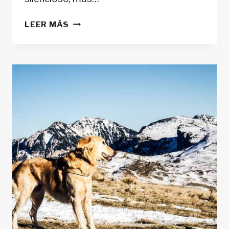
LAS
LEER MÁS
RUTAS
DE
MONTAÑA
EUROPEAS
QUE
MERECEN
EL
VIAJE.
Y
CÓMO
LLEGAR
SIN
ARRUINARSE
EN
EL
INTENTO