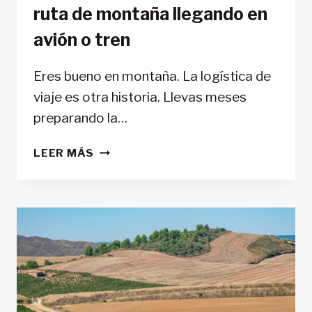
ruta de montaña llegando en
avión o tren
Eres bueno en montaña. La logística de
viaje es otra historia. Llevas meses
preparando la…
CÓMO
LEER MÁS
GESTIONAR
TU
EQUIPAJE
CUANDO
EMPIEZAS
UNA
GRAN
RUTA
DE