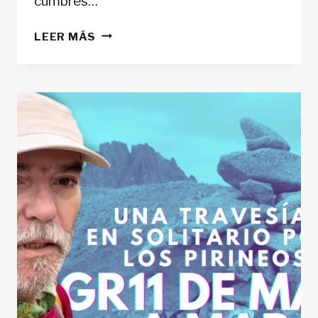
cumbres…
19
LEER MÁS
TRESMILES
EN
19
HORAS:
EL
ENCADENAMIENTO
DEL
SECTOR
LONG
–
NÉOUVIELLE