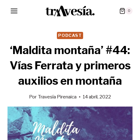
Saltar
0
al
contenido
PODCAST
‘Maldita montaña’ #44:
Vías Ferrata y primeros
auxilios en montaña
Por
Travesía Pirenaica
14 abril, 2022