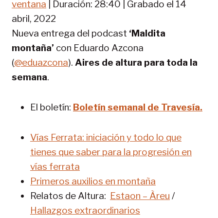
o
ventana
|
Duración: 28:40
|
Grabado el 14
TIR
FEED RSS
d
abril, 2022
u
ENLACE
Nueva entrega del podcast
‘Maldita
c
INCRUST
i
montaña’
con Eduardo Azcona
AR
r
(
@eduazcona
).
Aires de altura para toda la
e
p
semana
.
i
s
El boletín:
Boletín semanal de Travesía.
o
d
i
Vías Ferrata: iniciación y todo lo que
o
tienes que saber para la progresión en
vías ferrata
Primeros auxilios en montaña
Relatos de Altura:
Estaon – Àreu
/
Hallazgos extraordinarios