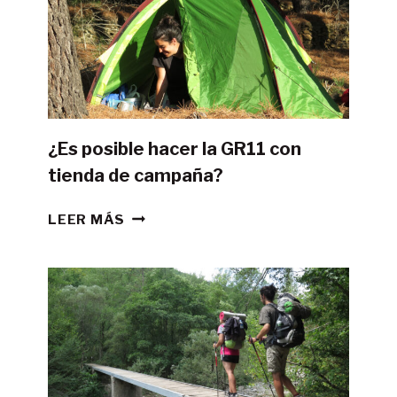
¿Es posible hacer la GR11 con
tienda de campaña?
¿ES
LEER MÁS
POSIBLE
HACER
LA
GR11
CON
TIENDA
DE
CAMPAÑA?