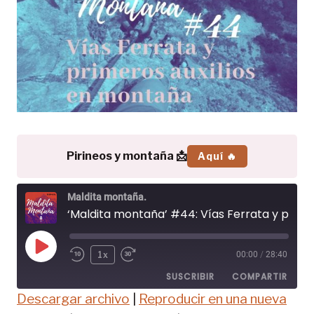
Pirineos y montaña 📩
Aquí 🔥
Maldita montaña.
‘Maldita montaña’ #44: Vías Ferrata y primeros auxilios en montaña
R
1x
00:00
/
28:40
e
SUSCRIBIR
COMPARTIR
p
Descargar archivo
|
Reproducir en una nueva
r
COMPAR