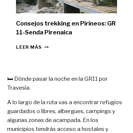
Consejos trekking en Pirineos: GR
11-Senda Pirenaica
CONSEJOS
LEER MÁS
TREKKING
EN
PIRINEOS:
GR
🛏️ Dónde pasar la noche en la GR11 por
11-
Travesía.
SENDA
PIRENAICA
A lo largo de la ruta vas a encontrar refugios
guardados o libres, albergues, campings y
algunas zonas de acampada. En los
municipios tendrás acceso a hostales y