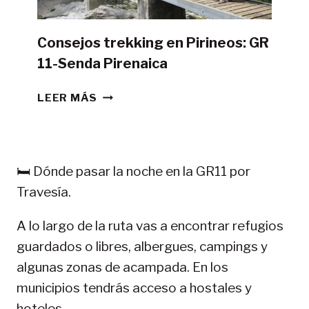
Consejos trekking en Pirineos: GR
11-Senda Pirenaica
CONSEJOS
LEER MÁS
TREKKING
EN
PIRINEOS:
GR
🛏️ Dónde pasar la noche en la GR11 por
11-
Travesía.
SENDA
PIRENAICA
A lo largo de la ruta vas a encontrar refugios
guardados o libres, albergues, campings y
algunas zonas de acampada. En los
municipios tendrás acceso a hostales y
hoteles.