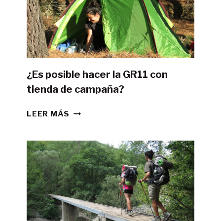
¿Es posible hacer la GR11 con
tienda de campaña?
¿ES
LEER MÁS
POSIBLE
HACER
LA
GR11
CON
TIENDA
DE
CAMPAÑA?