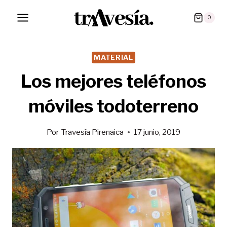
Saltar
0
al
contenido
MATERIAL
Los mejores teléfonos
móviles todoterreno
Por
Travesía Pirenaica
17 junio, 2019