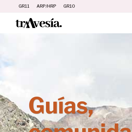
Saltar
GR11
ARP/HRP
GR10
al
contenido
Guías,