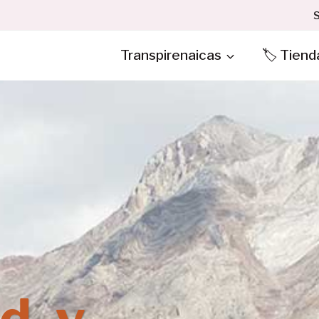
S
Transpirenaicas
🏷️ Tiend