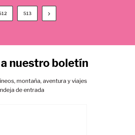
N
512
513
e
x
t
P
a nuestro boletín
a
g
e
rineos, montaña, aventura y viajes
andeja de entrada