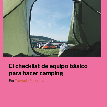
El checklist de equipo básico
para hacer camping
Por
Travesía Pirenaica