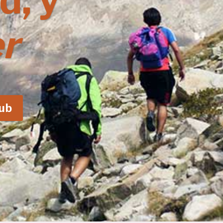
d, y
r
lub