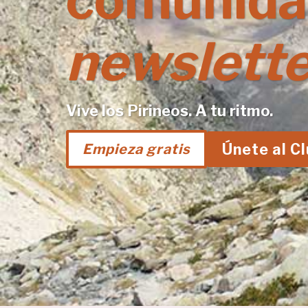
comunida
newslette
Vive los Pirineos. A tu ritmo.
Únete al C
Empieza gratis