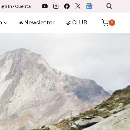
ign In / Cuenta
a
🔥Newsletter
🤝 CLUB
0