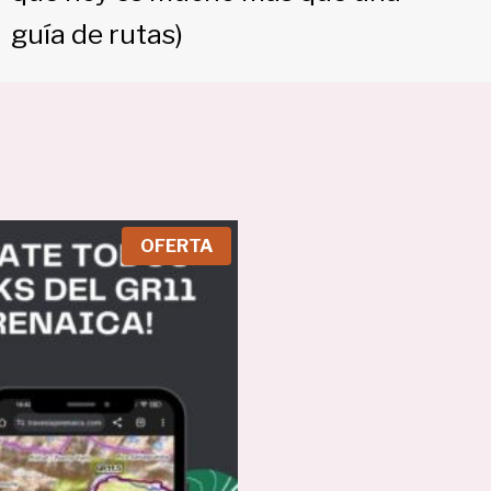
guía de rutas)
P
OFERTA
R
O
D
U
C
T
O
E
N
O
F