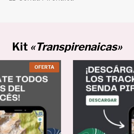
Kit
«Transpirenaicas»
P
OFERTA
R
O
D
U
C
T
O
E
N
O
F