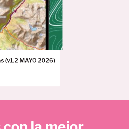
E
R
T
A
as (v1.2 MAYO 2026)
 con la mejor