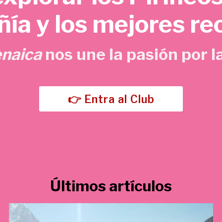
o
a
ía y los mejores re
r
c
i
t
g
u
enaica
nos une la pasión por la
i
a
n
l
a
e
l
s
👉 Entra al Club
e
:
r
5
a
,
:
7
1
0
5
Últimos artículos
,
€
0
.
0