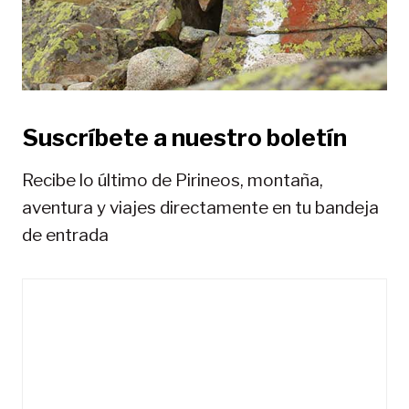
r
a
d
a
Suscríbete a nuestro boletín
s
Recibe lo último de Pirineos, montaña,
aventura y viajes directamente en tu bandeja
de entrada