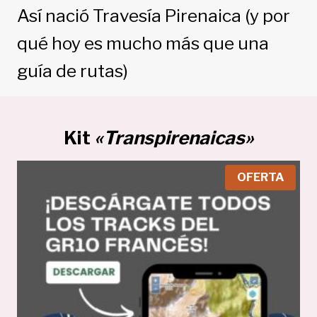
Así nació Travesía Pirenaica (y por
qué hoy es mucho más que una
guía de rutas)
Kit
«Transpirenaicas»
P
OFERTA
R
O
D
U
C
T
O
E
N
O