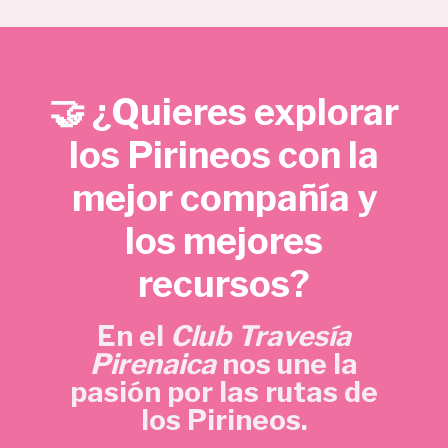
e
e
€
c
c
.
i
i
o
o
🤝 ¿Quieres explorar
o
a
r
c
los Pirineos con la
i
t
mejor compañía y
g
u
i
a
los mejores
n
l
a
e
recursos?
l
s
e
:
En el
Club Travesía
r
5
Pirenaica
nos une la
a
,
pasión por las rutas de
:
7
los Pirineos.
1
0