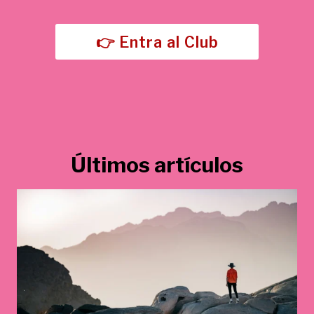
5
,
€
0
.
👉 Entra al Club
0
€
.
Últimos artículos