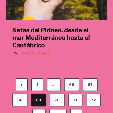
Setas del Pirineo, desde el
mar Mediterráneo hasta el
Cantábrico
Por
Travesía Pirenaica
P
P
1
…
66
67
a
r
g
68
e
69
70
71
72
v
i