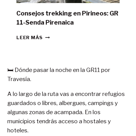
Consejos trekking en Pirineos: GR
11-Senda Pirenaica
CONSEJOS
LEER MÁS
TREKKING
EN
PIRINEOS:
GR
🛏️ Dónde pasar la noche en la GR11 por
11-
Travesía.
SENDA
PIRENAICA
A lo largo de la ruta vas a encontrar refugios
guardados o libres, albergues, campings y
algunas zonas de acampada. En los
municipios tendrás acceso a hostales y
hoteles.