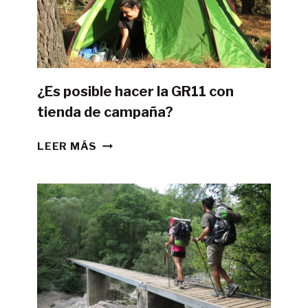
¿Es posible hacer la GR11 con
tienda de campaña?
¿ES
LEER MÁS
POSIBLE
HACER
LA
GR11
CON
TIENDA
DE
CAMPAÑA?