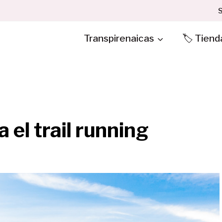
S
Transpirenaicas
🏷️ Tiend
 el trail running