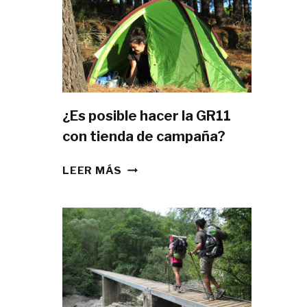
¿Es posible hacer la GR11
con tienda de campaña?
¿ES
LEER MÁS
POSIBLE
HACER
LA
GR11
CON
TIENDA
DE
CAMPAÑA?