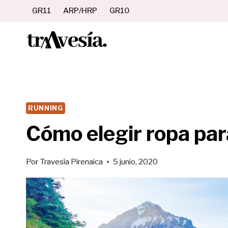
Saltar
GR11
ARP/HRP
GR10
al
contenido
RUNNING
Cómo elegir ropa para
Por
Travesía Pirenaica
5 junio, 2020