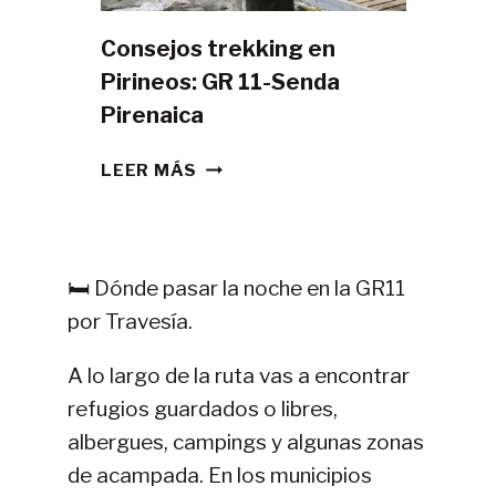
Consejos trekking en
Pirineos: GR 11-Senda
Pirenaica
CONSEJOS
LEER MÁS
TREKKING
EN
PIRINEOS:
GR
🛏️ Dónde pasar la noche en la GR11
11-
por Travesía.
SENDA
PIRENAICA
A lo largo de la ruta vas a encontrar
refugios guardados o libres,
albergues, campings y algunas zonas
de acampada. En los municipios