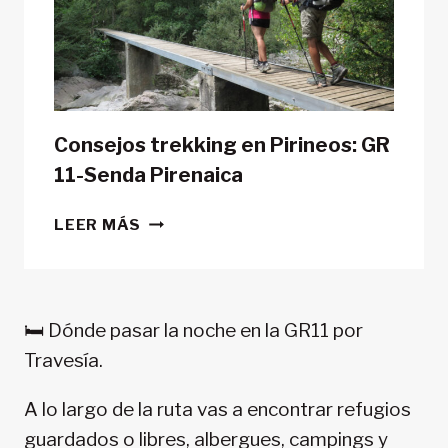
TIENDA
DE
CAMPAÑA?
Consejos trekking en Pirineos: GR
11-Senda Pirenaica
CONSEJOS
LEER MÁS
TREKKING
EN
PIRINEOS:
GR
🛏️ Dónde pasar la noche en la GR11 por
11-
Travesía.
SENDA
PIRENAICA
A lo largo de la ruta vas a encontrar refugios
guardados o libres, albergues, campings y