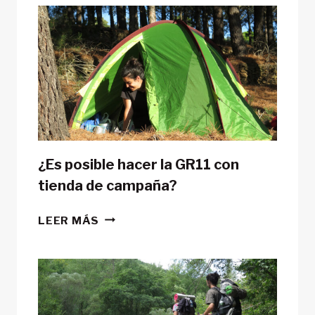
¿Es posible hacer la GR11 con
tienda de campaña?
¿ES
LEER MÁS
POSIBLE
HACER
LA
GR11
CON