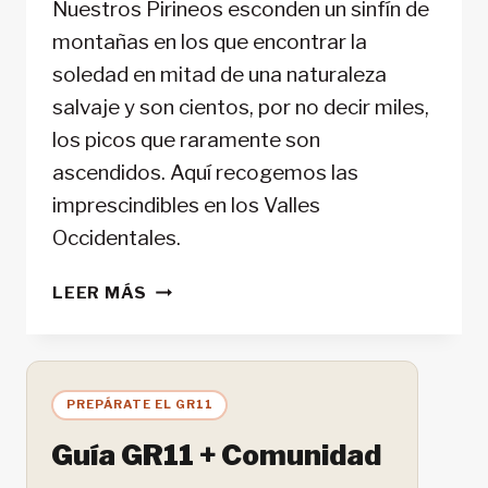
Nuestros Pirineos esconden un sinfín de
montañas en los que encontrar la
soledad en mitad de una naturaleza
salvaje y son cientos, por no decir miles,
los picos que raramente son
ascendidos. Aquí recogemos las
imprescindibles en los Valles
Occidentales.
EXPLORANDO
LEER MÁS
PICOS
SOLITARIOS:
VALLES
OCCIDENTALES
PREPÁRATE EL GR11
DEL
PIRINEO
Guía GR11 + Comunidad