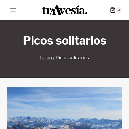
Saltar
0
al
contenido
Picos solitarios
Inicio
/
Picos solitarios