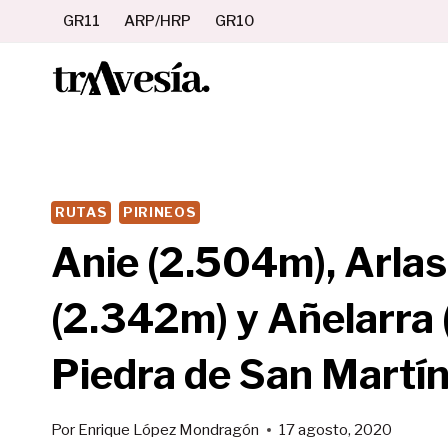
Saltar
GR11
ARP/HRP
GR10
al
contenido
RUTAS
PIRINEOS
Anie (2.504m), Arla
(2.342m) y Añelarra 
Piedra de San Martín
Por
Enrique López Mondragón
17 agosto, 2020