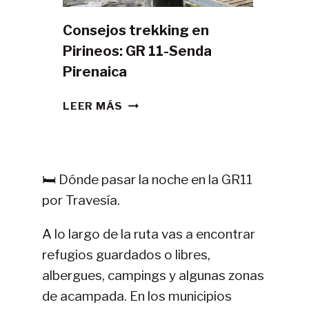
Consejos trekking en
Pirineos: GR 11-Senda
Pirenaica
CONSEJOS
LEER MÁS
TREKKING
EN
PIRINEOS:
GR
🛏️ Dónde pasar la noche en la GR11
11-
por Travesía.
SENDA
PIRENAICA
A lo largo de la ruta vas a encontrar
refugios guardados o libres,
albergues, campings y algunas zonas
de acampada. En los municipios