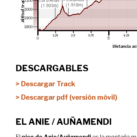
DESCARGABLES
> Descargar Track
> Descargar pdf (versión móvil)
EL ANIE / AUÑAMENDI
El
pico de Anie/Auñamendi
es la montaña má