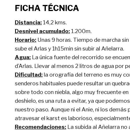
FICHA TÉCNICA
Distancia:
14,2 kms.
Desnivel acumulado:
1.200m.
Horario:
Unas 9 horas. Tiempo de marcha sin 
sube el Arlas y 1h15min sin subir al Añelarra.
Agua:
La única fuente del recorrido se encuentr
d’Arlas. Llevar al menos 2 litros de agua por p
Dificultad:
la orografía del terreno es muy com
senderos habituales puede resultar un quebr
sobre todo con niebla, algo muy frecuente en e
deshielo, es una ruta a evitar, ya que podemo
nuestro paso. Aunque ni el Anie, ni los demás 
atravesar el karst es laborioso, especialmente
Recomendaciones:
La subida al Añelarra no a