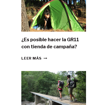
¿Es posible hacer la GR11
con tienda de campaña?
¿ES
LEER MÁS
POSIBLE
HACER
LA
GR11
CON
TIENDA
DE
CAMPAÑA?