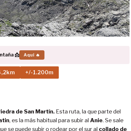
ontaña 📩
Aquí 🔥
4,2km
+/-1.200m
Piedra de San Martín.
Esta ruta, la que parte del
atin
, es la más habitual para subir al
Anie
. Se sale
 que se puede subir o rodear por el sur al
collado de