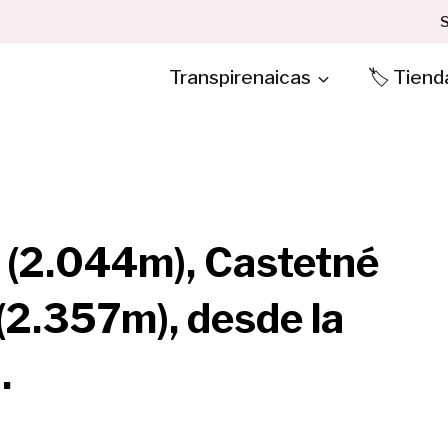
S
Transpirenaicas
🏷️ Tiend
s (2.044m), Castetné
(2.357m), desde la
.