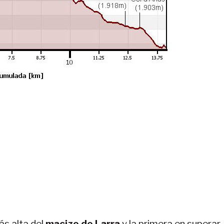
s alta del
macizo de Larra
y la primera en superar