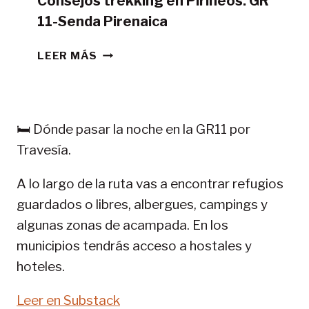
Consejos trekking en Pirineos: GR
11-Senda Pirenaica
CONSEJOS
LEER MÁS
TREKKING
EN
PIRINEOS:
GR
🛏️ Dónde pasar la noche en la GR11 por
11-
Travesía.
SENDA
PIRENAICA
A lo largo de la ruta vas a encontrar refugios
guardados o libres, albergues, campings y
algunas zonas de acampada. En los
municipios tendrás acceso a hostales y
hoteles.
Leer en Substack