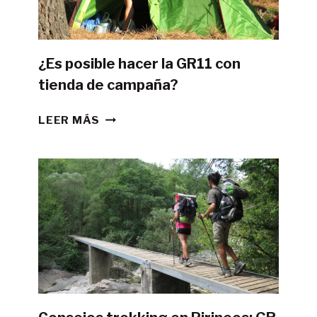
¿Es posible hacer la GR11 con
tienda de campaña?
¿ES
LEER MÁS
POSIBLE
HACER
LA
GR11
CON
TIENDA
DE
CAMPAÑA?