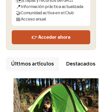
🗺️
Etapas y recursos del GR11
📍
Información práctica actualizada
🤝
Comunidad activa en el Club
📅
Acceso anual
👉 Acceder ahora
Últimos artículos
Destacados