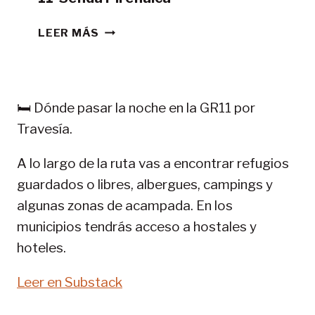
CONSEJOS
LEER MÁS
TREKKING
EN
PIRINEOS:
GR
🛏️ Dónde pasar la noche en la GR11 por
11-
Travesía.
SENDA
PIRENAICA
A lo largo de la ruta vas a encontrar refugios
guardados o libres, albergues, campings y
algunas zonas de acampada. En los
municipios tendrás acceso a hostales y
hoteles.
Leer en Substack