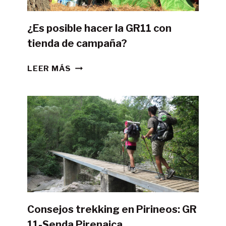
¿Es posible hacer la GR11 con
tienda de campaña?
¿ES
LEER MÁS
POSIBLE
HACER
LA
GR11
CON
TIENDA
DE
CAMPAÑA?
Consejos trekking en Pirineos: GR
11-Senda Pirenaica