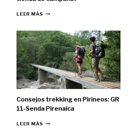
¿ES
LEER MÁS
POSIBLE
HACER
LA
GR11
CON
TIENDA
DE
CAMPAÑA?
Consejos trekking en Pirineos: GR
11-Senda Pirenaica
CONSEJOS
LEER MÁS
TREKKING
EN