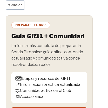
Etiquetas
#
Wikiloc
de
la
entrada:
PREPÁRATE EL GR11
Guía GR11 + Comunidad
La forma más completa de preparar la
Senda Pirenaica: guía online, contenido
actualizado y comunidad activa donde
resolver dudas reales.
🗺️
Etapas y recursos del GR11
📍
Información práctica actualizada
🤝
Comunidad activa en el Club
📅
Acceso anual