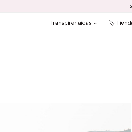
S
Transpirenaicas
🏷️ Tiend