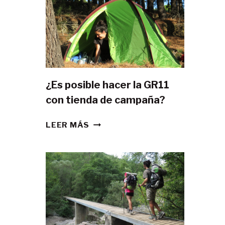
¿Es posible hacer la GR11
con tienda de campaña?
¿ES
LEER MÁS
POSIBLE
HACER
LA
GR11
CON
TIENDA
DE
CAMPAÑA?