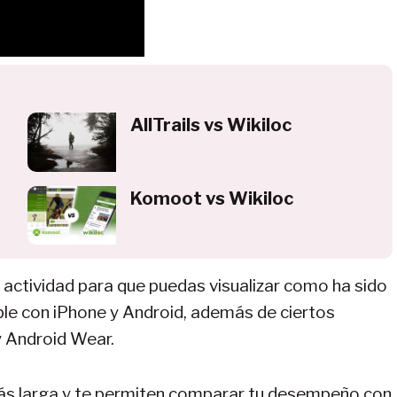
AllTrails vs Wikiloc
Komoot vs Wikiloc
u actividad para que puedas visualizar como ha sido
ble con iPhone y Android, además de ciertos
y Android Wear.
s larga y te permiten comparar tu desempeño con