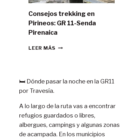
Consejos trekking en
Pirineos: GR 11-Senda
Pirenaica
CONSEJOS
LEER MÁS
TREKKING
EN
PIRINEOS:
GR
🛏️ Dónde pasar la noche en la GR11
11-
por Travesía.
SENDA
PIRENAICA
A lo largo de la ruta vas a encontrar
refugios guardados o libres,
albergues, campings y algunas zonas
de acampada. En los municipios