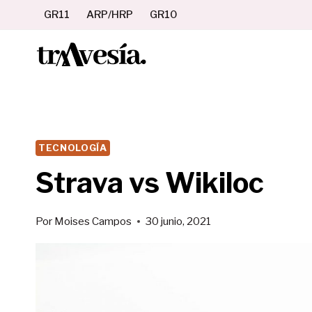
Saltar
GR11
ARP/HRP
GR10
al
contenido
TECNOLOGÍA
Strava vs Wikiloc
Por
Moises Campos
30 junio, 2021