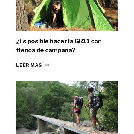
¿Es posible hacer la GR11 con
tienda de campaña?
¿ES
LEER MÁS
POSIBLE
HACER
LA
GR11
CON
TIENDA
DE
CAMPAÑA?