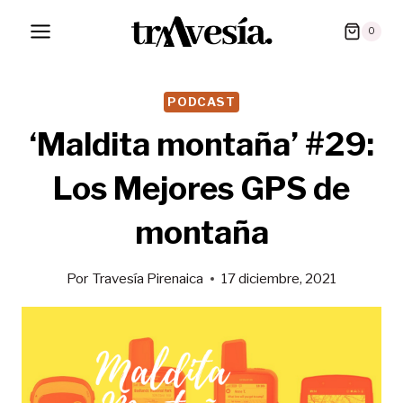
Saltar
0
al
contenido
PODCAST
‘Maldita montaña’ #29:
Los Mejores GPS de
montaña
Por
Travesía Pirenaica
17 diciembre, 2021