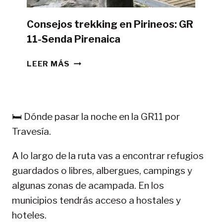
Consejos trekking en Pirineos: GR
11-Senda Pirenaica
CONSEJOS
LEER MÁS
TREKKING
EN
PIRINEOS:
GR
🛏️ Dónde pasar la noche en la GR11 por
11-
Travesía.
SENDA
PIRENAICA
A lo largo de la ruta vas a encontrar refugios
guardados o libres, albergues, campings y
algunas zonas de acampada. En los
municipios tendrás acceso a hostales y
hoteles.