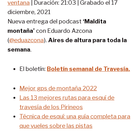
o
ventana
|
Duración: 21:03
|
Grabado el 17
TIR
FEED RSS
d
diciembre, 2021
u
ENLACE
Nueva entrega del podcast
‘Maldita
c
INCRUST
i
montaña’
con Eduardo Azcona
AR
r
(
@eduazcona
).
Aires de altura para toda la
e
p
semana
.
i
s
El boletín:
Boletín semanal de Travesía.
o
d
i
Mejor gps de montaña 2022
o
Las 13 mejores rutas para esquí de
travesía de los Pirineos
Técnica de esquí: una guía completa para
que vueles sobre las pistas