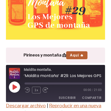
Pirineos y montaña 📩
Aquí 🔥
Maldita montaña.
‘Maldita montaña’ #29: Los Mejores GPS de montaña
R
1x
00:00
/
21:03
e
SUSCRIBIR
COMPARTIR
p
Descargar archivo
|
Reproducir en una nueva
r
COMPAR