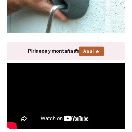
Pirineos y montaña 📩
Aquí 🔥