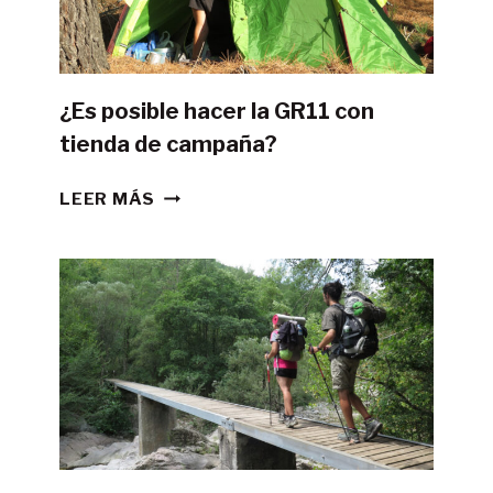
¿Es posible hacer la GR11 con
tienda de campaña?
¿ES
LEER MÁS
POSIBLE
HACER
LA
GR11
CON
TIENDA
DE
CAMPAÑA?