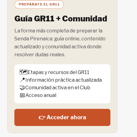
DE
PREPÁRATE EL GR11
LOS
PIRINEOS
Guía GR11 + Comunidad
La forma más completa de preparar la
Senda Pirenaica: guía online, contenido
actualizado y comunidad activa donde
resolver dudas reales.
🗺️
Etapas y recursos del GR11
📍
Información práctica actualizada
🤝
Comunidad activa en el Club
📅
Acceso anual
👉 Acceder ahora