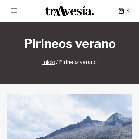
Saltar
0
al
contenido
Pirineos verano
Inicio
/
Pirineos verano