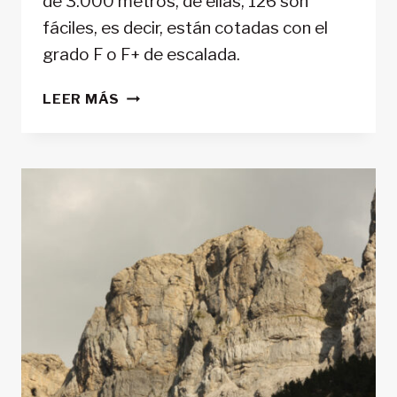
de 3.000 metros, de ellas, 126 son
fáciles, es decir, están cotadas con el
grado F o F+ de escalada.
TRESMILES
LEER MÁS
«FÁCILES»
DEL
PIRINEO