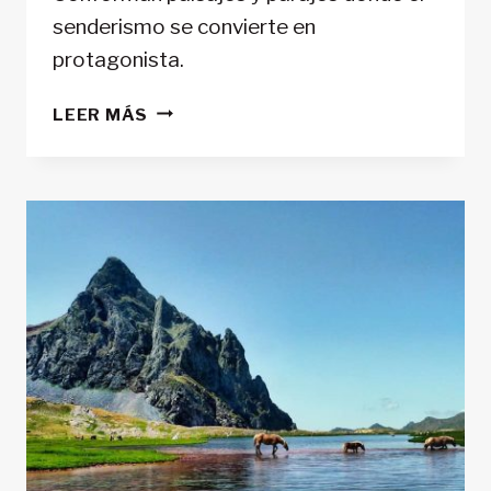
senderismo se convierte en
protagonista.
8
LEER MÁS
PARQUES
NATURALES
Y
NACIONALES
DE
LOS
PIRINEOS
PARA
DISFRUTAR
DE
LA
NATURALEZA