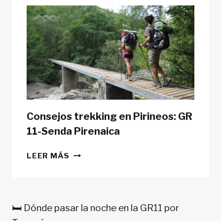
LA
GR11
CON
TIENDA
DE
CAMPAÑA?
Consejos trekking en Pirineos: GR
11-Senda Pirenaica
CONSEJOS
LEER MÁS
TREKKING
EN
PIRINEOS:
GR
🛏️ Dónde pasar la noche en la GR11 por
11-