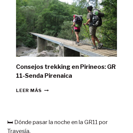
LA
GR11
CON
TIENDA
DE
CAMPAÑA?
Consejos trekking en Pirineos: GR
11-Senda Pirenaica
CONSEJOS
LEER MÁS
TREKKING
EN
PIRINEOS:
GR
🛏️ Dónde pasar la noche en la GR11 por
11-
Travesía.
SENDA