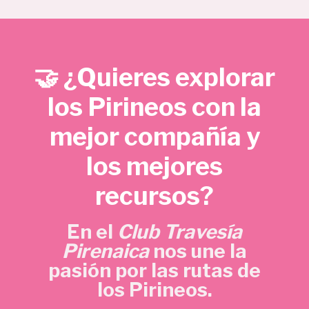
e
e
€
c
c
.
i
i
o
o
🤝 ¿Quieres explorar
o
a
r
c
los Pirineos con la
i
t
mejor compañía y
g
u
i
a
los mejores
n
l
a
e
recursos?
l
s
e
:
En el
Club Travesía
r
5
Pirenaica
nos une la
a
,
pasión por las rutas de
:
7
los Pirineos.
1
0