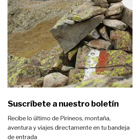
e
e
n
t
r
a
d
a
Suscríbete a nuestro boletín
s
Recibe lo último de Pirineos, montaña,
aventura y viajes directamente en tu bandeja
de entrada