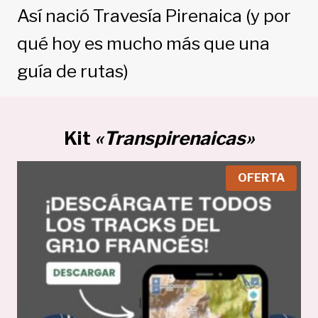
Así nació Travesía Pirenaica (y por
qué hoy es mucho más que una
guía de rutas)
Kit
«Transpirenaicas»
P
OFERTA
R
O
D
U
C
T
O
E
N
O