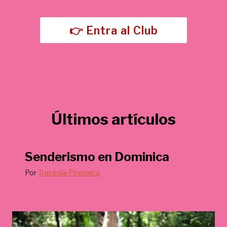
5
,
€
0
.
👉 Entra al Club
0
€
.
Últimos artículos
Senderismo en Dominica
Por
Travesía Pirenaica