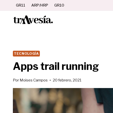
Saltar
GR11
ARP/HRP
GR10
al
contenido
TECNOLOGÍA
Apps trail running
Por
Moises Campos
20 febrero, 2021