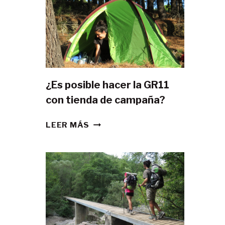
¿Es posible hacer la GR11
con tienda de campaña?
¿ES
LEER MÁS
POSIBLE
HACER
LA
GR11
CON
TIENDA
DE
CAMPAÑA?