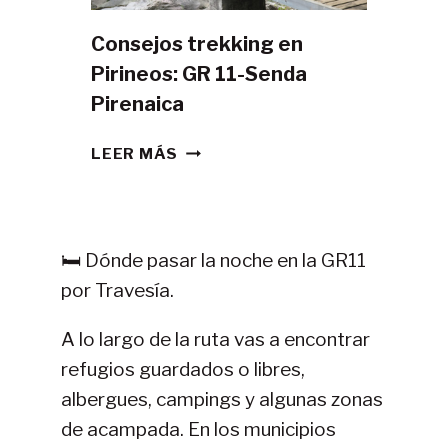
Consejos trekking en
Pirineos: GR 11-Senda
Pirenaica
CONSEJOS
LEER MÁS
TREKKING
EN
PIRINEOS:
GR
🛏️ Dónde pasar la noche en la GR11
11-
por Travesía.
SENDA
PIRENAICA
A lo largo de la ruta vas a encontrar
refugios guardados o libres,
albergues, campings y algunas zonas
de acampada. En los municipios