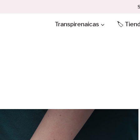
S
Transpirenaicas
🏷️ Tien