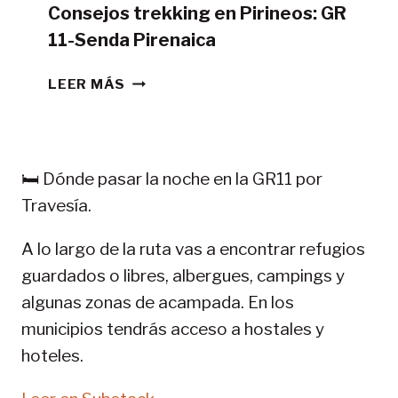
Consejos trekking en Pirineos: GR
11-Senda Pirenaica
CONSEJOS
LEER MÁS
TREKKING
EN
PIRINEOS:
GR
🛏️ Dónde pasar la noche en la GR11 por
11-
Travesía.
SENDA
PIRENAICA
A lo largo de la ruta vas a encontrar refugios
guardados o libres, albergues, campings y
algunas zonas de acampada. En los
municipios tendrás acceso a hostales y
hoteles.