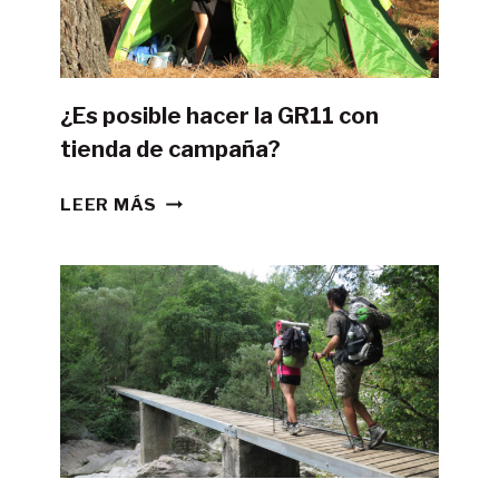
¿Es posible hacer la GR11 con
tienda de campaña?
¿ES
LEER MÁS
POSIBLE
HACER
LA
GR11
CON
TIENDA
DE
CAMPAÑA?