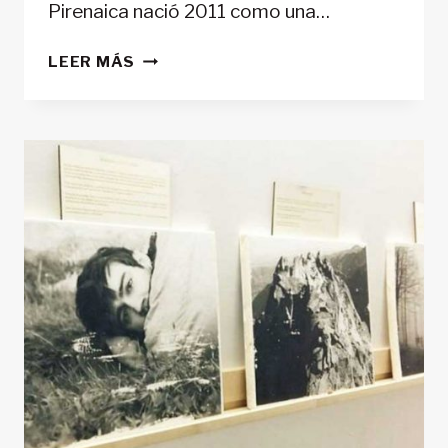
Pirenaica nació 2011 como una…
LA
LEER MÁS
GRAN
LISTA
DE
101
BLOGS
Y
PÁGINAS
SOBRE
OUTDOOR
Y
MONTAÑA