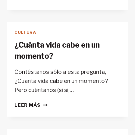
‘EL
ESPÍRITU
QUE
NACE
CULTURA
EN
ESTAS
¿Cuánta vida cabe en un
MONTAÑAS’
momento?
EN
EL
CAFÉ
Contéstanos sólo a esta pregunta,
LIBRERÍA
¿Cuanta vida cabe en un momento?
AL
Pero cuéntanos (si si,…
NORTE
DEL
¿CUÁNTA
LEER MÁS
SUR,
VIDA
PAMPLONA
CABE
EN
UN