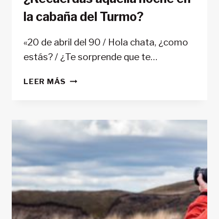
la cabaña del Turmo?
«20 de abril del 90 / Hola chata, ¿como
estás? / ¿Te sorprende que te…
¿RECUERDAS
LEER MÁS
AQUELLA
NOCHE
EN
LA
CABAÑA
DEL
TURMO?