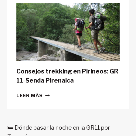
LA
GR11
CON
TIENDA
DE
CAMPAÑA?
Consejos trekking en Pirineos: GR
11-Senda Pirenaica
CONSEJOS
LEER MÁS
TREKKING
EN
PIRINEOS:
GR
🛏️ Dónde pasar la noche en la GR11 por
11-