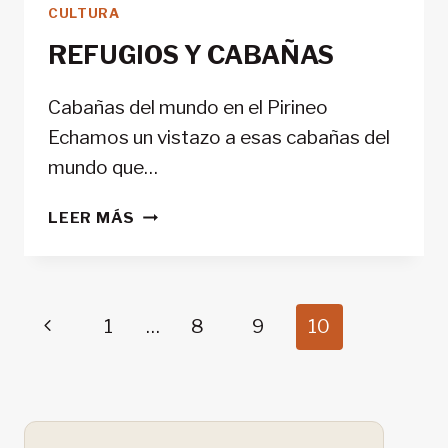
CULTURA
MOMENTO?
REFUGIOS Y CABAÑAS
Cabañas del mundo en el Pirineo
Echamos un vistazo a esas cabañas del
mundo que…
REFUGIOS
LEER MÁS
Y
CABAÑAS
Navegación
Página
1
…
8
9
10
de
anterior
página