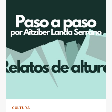
LOS
ÚLTIMOS
60
AÑOS
DEL
MUNDO
DEL
OUTDOOR
CULTURA