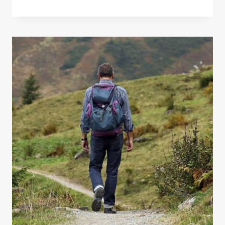
CIMA»
PELÍCULA
AMBIENTADA
EN
EL
ANNAPURNA