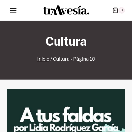
Saltar
0
al
contenido
Cultura
Inicio
/
Cultura
- Página 10