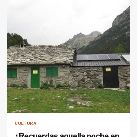
QUE
EL
TURISMO
DE
MONTAÑA
ES
LA
MEJOR
OPCIÓN
CULTURA
¿Recuerdas aquella noche en