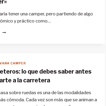
er»
ADEPTOS
taría tener una camper, pero partiendo de algo
ómico y práctico como…
CÓMO
S
CONVERTIR
UNA
FURGONETA
EN
«CAMPER»
VANA CAMPER
eteros: lo que debes saber antes
arte a la carretera
 casa sobre ruedas es una de las modalidades
más cómoda. Cada vez son más que se animan a