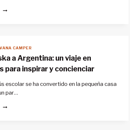
FURGONETAS
S
CAMPERS:
TODO
LO
QUE
SIEMPRE
VANA CAMPER
DESEASTE
ka a Argentina: un viaje en
PARA
DISFRUTAR
 para inspirar y concienciar
MIENTRAS
ACAMPAS
s escolar se ha convertido en la pequeña casa
 un par…
DE
S
ALASKA
A
ARGENTINA: