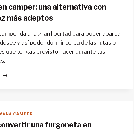
en camper: una alternativa con
ez más adeptos
 camper da una gran libertad para poder aparcar
desee y así poder dormir cerca de las rutas o
es que tengas previsto hacer durante tus
s.
VIAJES
S
EN
CAMPER:
UNA
ALTERNATIVA
CON
VANA CAMPER
CADA
onvertir una furgoneta en
VEZ
MÁS