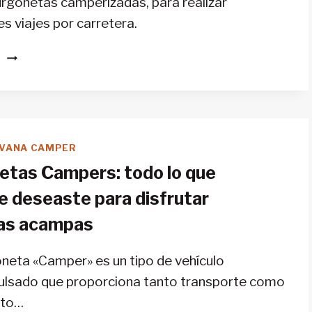
furgonetas camperizadas, para realizar
es viajes por carretera.
FURGONETEROS:
S
LO
QUE
DEBES
SABER
ANTES
VANA CAMPER
DE
etas Campers: todo lo que
LANZARTE
A
e deseaste para disfrutar
LA
as acampas
CARRETERA
neta «Camper» es un tipo de vehículo
ulsado que proporciona tanto transporte como
nto…