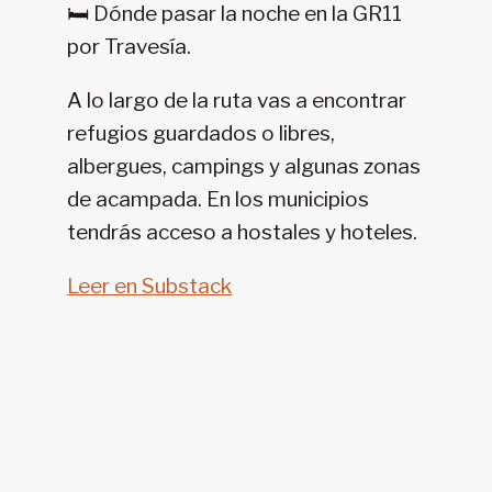
🛏️ Dónde pasar la noche en la GR11
11-
por Travesía.
SENDA
PIRENAICA
A lo largo de la ruta vas a encontrar
refugios guardados o libres,
albergues, campings y algunas zonas
de acampada. En los municipios
tendrás acceso a hostales y hoteles.
Leer en Substack