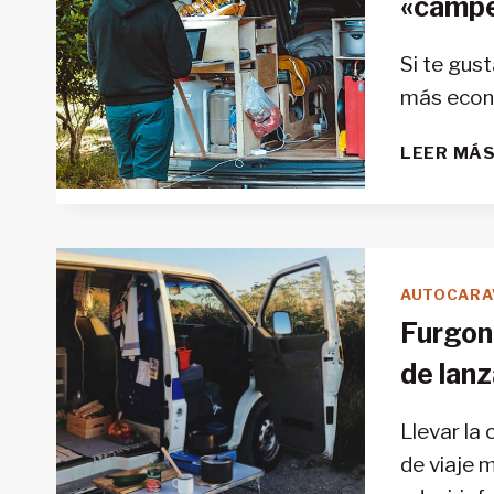
«camp
Si te gus
más econ
LEER MÁ
AUTOCARA
Furgon
de lanz
Llevar la
de viaje 