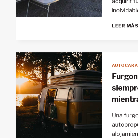
adquirir 
inolvidabl
LEER MÁ
AUTOCARA
Furgon
siempr
mientr
Una furgo
autoprop
alojamie