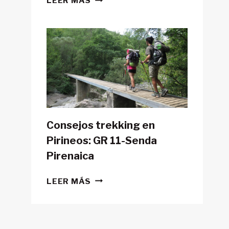
LEER MÁS
POSIBLE
HACER
LA
GR11
CON
TIENDA
DE
CAMPAÑA?
Consejos trekking en
Pirineos: GR 11-Senda
Pirenaica
CONSEJOS
LEER MÁS
TREKKING
EN
PIRINEOS:
GR