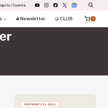
ign In / Cuenta
a
🔥Newsletter
🤝 CLUB
0
er
PREPÁRATE EL GR11