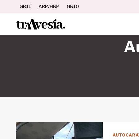
Saltar
GR11
ARP/HRP
GR10
al
contenido
A
AUTOCARA