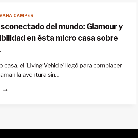
UN
VIAJE
VANA CAMPER
EN
esconectado del mundo: Glamour y
AUTOBÚS
PARA
bilidad en ésta micro casa sobre
INSPIRAR
.
Y
CONCIENCIAR
 casa, el ‘Living Vehicle‘ llegó para complacer
 aman la aventura sin…
VIVE
S
DESCONECTADO
DEL
MUNDO:
GLAMOUR
Y
SOSTENIBILIDAD