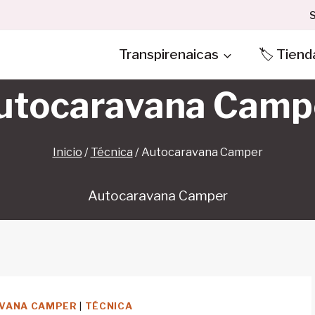
S
Transpirenaicas
🏷️ Tiend
utocaravana Camp
Inicio
/
Técnica
/
Autocaravana Camper
Autocaravana Camper
VANA CAMPER
|
TÉCNICA