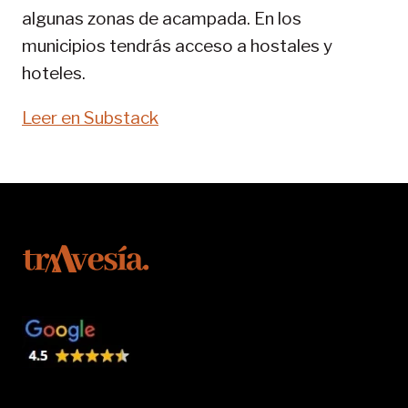
algunas zonas de acampada. En los
municipios tendrás acceso a hostales y
hoteles.
Leer en Substack