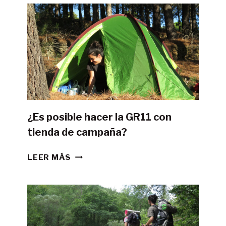
¿Es posible hacer la GR11 con
tienda de campaña?
¿ES
LEER MÁS
POSIBLE
HACER
LA
GR11
CON