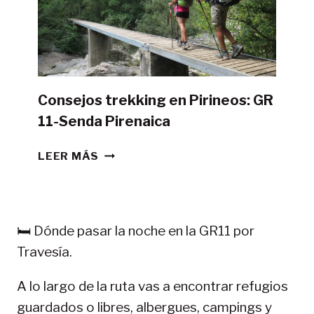
TIENDA
DE
CAMPAÑA?
Consejos trekking en Pirineos: GR
11-Senda Pirenaica
CONSEJOS
LEER MÁS
TREKKING
EN
PIRINEOS:
GR
🛏️ Dónde pasar la noche en la GR11 por
11-
Travesía.
SENDA
PIRENAICA
A lo largo de la ruta vas a encontrar refugios
guardados o libres, albergues, campings y