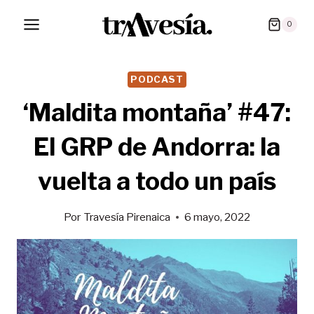
Saltar
0
al
contenido
PODCAST
‘Maldita montaña’ #47:
El GRP de Andorra: la
vuelta a todo un país
Por
Travesía Pirenaica
6 mayo, 2022