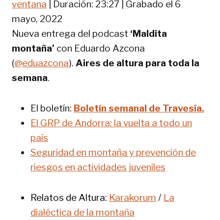
o
ventana
|
Duración: 23:27
|
Grabado el 6
TIR
FEED RSS
d
mayo, 2022
u
ENLACE
Nueva entrega del podcast
‘Maldita
c
INCRUST
i
montaña’
con Eduardo Azcona
AR
r
(
@eduazcona
).
Aires de altura para toda la
e
p
semana
.
i
s
El boletín:
Boletín semanal de Travesía.
o
d
El GRP de Andorra: la vuelta a todo un
i
país
o
Seguridad en montaña y prevención de
riesgos en actividades juveniles
Relatos de Altura:
Karakorum
/
La
dialéctica de la montaña