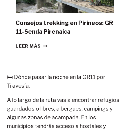
Consejos trekking en Pirineos: GR
11-Senda Pirenaica
CONSEJOS
LEER MÁS
TREKKING
EN
PIRINEOS:
GR
🛏️ Dónde pasar la noche en la GR11 por
11-
Travesía.
SENDA
PIRENAICA
A lo largo de la ruta vas a encontrar refugios
guardados o libres, albergues, campings y
algunas zonas de acampada. En los
municipios tendrás acceso a hostales y