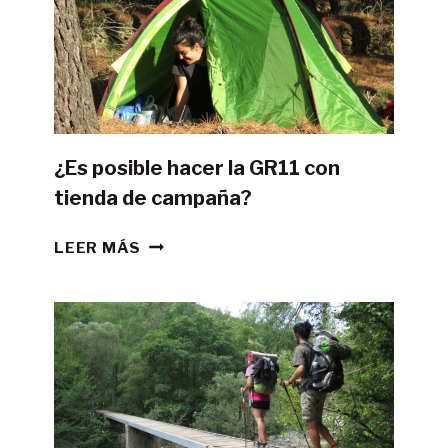
¿Es posible hacer la GR11 con
tienda de campaña?
¿ES
LEER MÁS
POSIBLE
HACER
LA
GR11
CON
TIENDA
DE
CAMPAÑA?