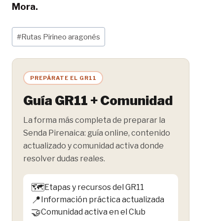
Mora.
Etiquetas
#
Rutas Pirineo aragonés
de
la
entrada:
PREPÁRATE EL GR11
Guía GR11 + Comunidad
La forma más completa de preparar la
Senda Pirenaica: guía online, contenido
actualizado y comunidad activa donde
resolver dudas reales.
🗺️
Etapas y recursos del GR11
📍
Información práctica actualizada
🤝
Comunidad activa en el Club