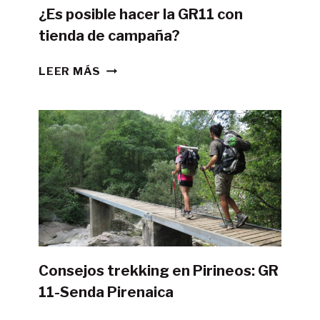
¿Es posible hacer la GR11 con
tienda de campaña?
¿ES
LEER MÁS
POSIBLE
HACER
LA
GR11
CON
TIENDA
DE
CAMPAÑA?
Consejos trekking en Pirineos: GR
11-Senda Pirenaica