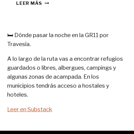
CONSEJOS
LEER MÁS
TREKKING
EN
PIRINEOS:
GR
🛏️ Dónde pasar la noche en la GR11 por
11-
Travesía.
SENDA
PIRENAICA
A lo largo de la ruta vas a encontrar refugios
guardados o libres, albergues, campings y
algunas zonas de acampada. En los
municipios tendrás acceso a hostales y
hoteles.
Leer en Substack