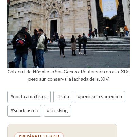
Catedral de Nápoles o San Genaro. Restaurada en el s. XIX,
pero aún conserva la fachada del s. XIV
Etiquetas
#
costa amalfitana
#
Italia
#
peninsula sorrentina
de
la
#
Senderismo
#
Trekking
entrada:
PREPÁRATE EL GR11