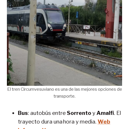
El tren Circumvesuviano es una de las mejores opciones de
transporte.
Bus
: autobús entre
Sorrento
y
Amalfi
. El
trayecto dura una hora y media.
Web