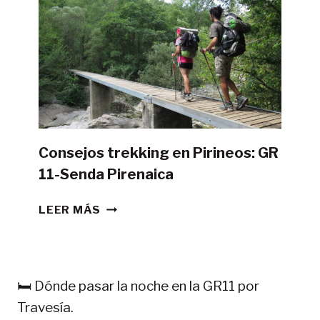
LA
GR11
CON
TIENDA
DE
CAMPAÑA?
Consejos trekking en Pirineos: GR
11-Senda Pirenaica
CONSEJOS
LEER MÁS
TREKKING
EN
PIRINEOS:
GR
🛏️ Dónde pasar la noche en la GR11 por
11-
Travesía.
SENDA