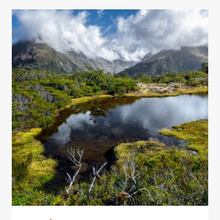
–
HAWAII,
EEUU