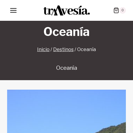
Saltar
0
al
contenido
Oceanía
Inicio
/
Destinos
/
Oceanía
Oceanía