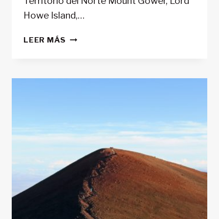
Territorio del Norte Mount Gower, Lord
Howe Island,…
LAS
LEER MÁS
MEJORES
RUTAS
DE
TREKKING
EN
AUSTRALIA