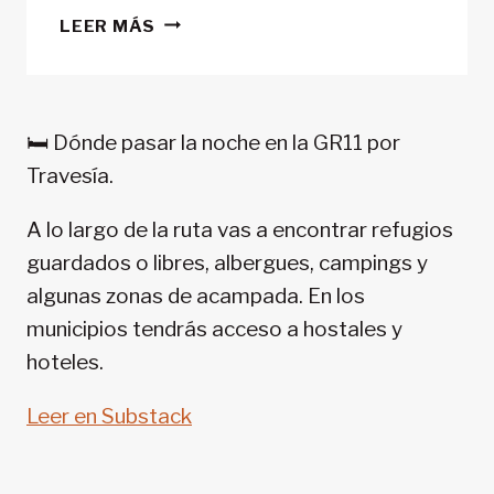
CONSEJOS
LEER MÁS
TREKKING
EN
PIRINEOS:
GR
🛏️ Dónde pasar la noche en la GR11 por
11-
Travesía.
SENDA
PIRENAICA
A lo largo de la ruta vas a encontrar refugios
guardados o libres, albergues, campings y
algunas zonas de acampada. En los
municipios tendrás acceso a hostales y
hoteles.
Leer en Substack