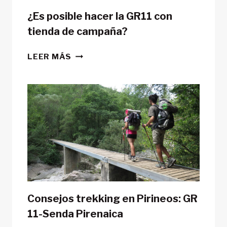
¿Es posible hacer la GR11 con
tienda de campaña?
¿ES
LEER MÁS
POSIBLE
HACER
LA
GR11
CON
TIENDA
DE
CAMPAÑA?
Consejos trekking en Pirineos: GR
11-Senda Pirenaica